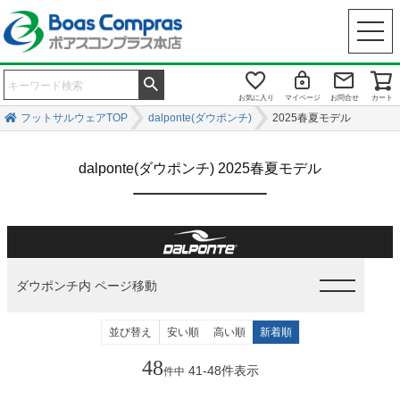
お気に入り
マイページ
お問合せ
カート
フットサルウェアTOP
dalponte(ダウポンチ)
2025春夏モデル
dalponte(ダウポンチ) 2025春夏モデル
ダウポンチ内 ページ移動
並び替え
安い順
高い順
新着順
48
41
-
48
件表示
件中