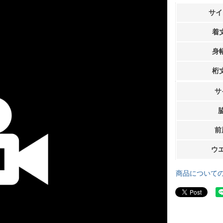
サイ
着
身
桁
サ
前
ウ
商品について