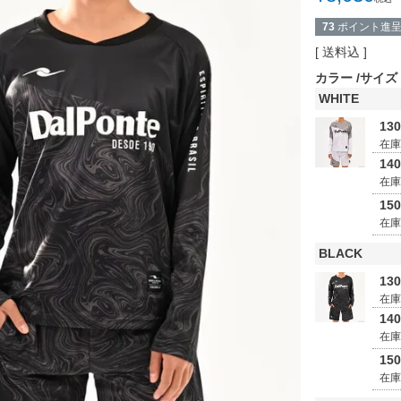
73
ポイント進
送料込
カラー
サイズ
WHITE
13
在
14
在
15
在
BLACK
13
在
14
在
15
在