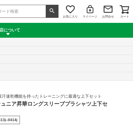
お気に入り
マイページ
お問合せ
カート
店について
吸汗速乾機能を持ったトレーニングに最適な上下セット
te ジュニア昇華ロングスリーブプラシャツ上下セ
13j--0414j