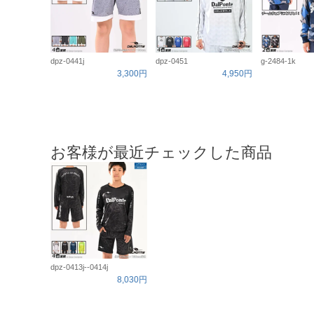
dpz-0441j
dpz-0451
g-2484-1k
3,300円
4,950円
お客様が最近チェックした商品
dpz-0413j--0414j
8,030円