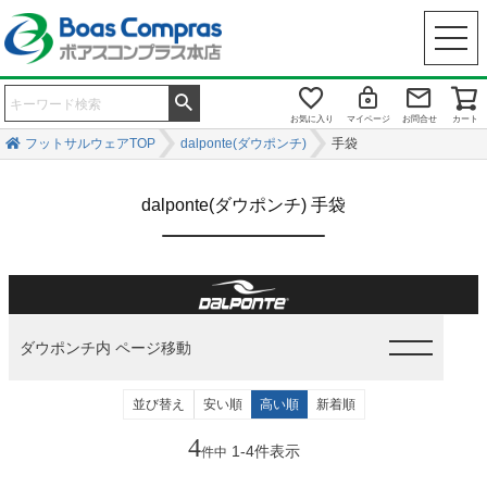
お気に入り
マイページ
お問合せ
カート
フットサルウェアTOP
dalponte(ダウポンチ)
手袋
dalponte(ダウポンチ) 手袋
ダウポンチ内 ページ移動
並び替え
安い順
高い順
新着順
4
1
-
4
件表示
件中