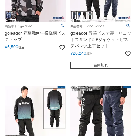
商品番号：g-2484-1
商品番号：g-2510--2512
goleador 昇華幾何学模様柄ピス
goleador 昇華ピステ裏トリコッ
テトップ
トスタンドZIPジャケットピス
テパンツ上下セット
¥
5,500
税込
¥
20,240
税込
在庫切れ