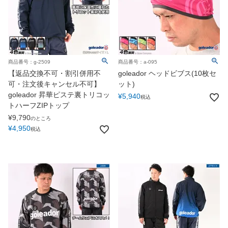
商品番号：g-2509
商品番号：a-095
【返品交換不可・割引併用不
goleador ヘッドビブス(10枚セ
可・注文後キャンセル不可】
ット)
goleador 昇華ピステ裏トリコッ
¥
5,940
税込
トハーフZIPトップ
¥
9,790
のところ
¥
4,950
税込