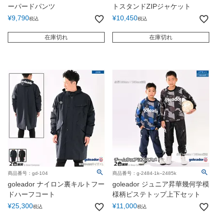
ーパードパンツ
トスタンドZIPジャケット
¥
9,790
¥
10,450
税込
税込
在庫切れ
在庫切れ
商品番号：gd-104
商品番号：g-2484-1k--2485k
goleador ナイロン裏キルトフー
goleador ジュニア昇華幾何学模
ドハーフコート
様柄ピステトップ上下セット
¥
25,300
¥
11,000
税込
税込