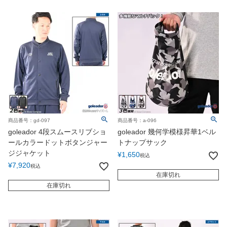
商品番号：gd-097
商品番号：a-096
goleador 4段スムースリブショ
goleador 幾何学模様昇華1ベル
ールカラードットボタンジャー
トナップサック
ジジャケット
¥
1,650
税込
¥
7,920
税込
在庫切れ
在庫切れ