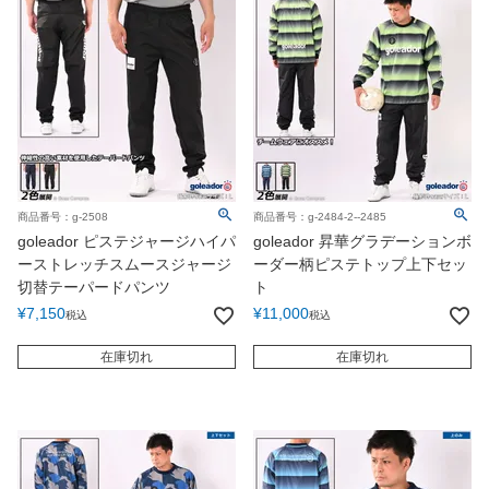
商品番号：g-2508
商品番号：g-2484-2--2485
goleador ピステジャージハイパ
goleador 昇華グラデーションボ
ーストレッチスムースジャージ
ーダー柄ピステトップ上下セッ
切替テーパードパンツ
ト
¥
7,150
¥
11,000
税込
税込
在庫切れ
在庫切れ