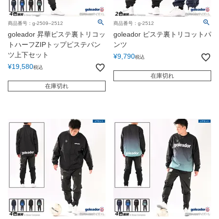
商品番号：g-2509--2512
商品番号：g-2512
goleador 昇華ピステ裏トリコッ
goleador ピステ裏トリコットパ
トハーフZIPトップピステパン
ンツ
ツ上下セット
¥
9,790
税込
¥
19,580
税込
在庫切れ
在庫切れ