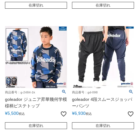
在庫切れ
在庫切れ
商品番号：g-2484-1k
商品番号：gd-098
goleador ジュニア昇華幾何学模
goleador 4段スムースジョッパ
様柄ピステトップ
ーパンツ
¥
5,500
¥
6,930
税込
税込
在庫切れ
在庫切れ