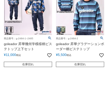
商品番号：g-2484-1--2485
商品番号：g-2484-2
goleador 昇華幾何学模様柄ピス
goleador 昇華グラデーションボ
テトップ上下セット
ーダー柄ピステトップ
¥
11,000
¥
5,500
税込
税込
在庫切れ
在庫切れ