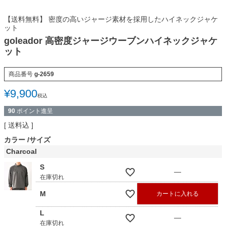
【送料無料】 密度の高いジャージ素材を採用したハイネックジャケ
ット
goleador 高密度ジャージウーブンハイネックジャケ
ット
商品番号
g-2659
¥
9,900
税込
90
ポイント進呈
送料込
カラー
サイズ
Charcoal
S
—
在庫切れ
M
カートに入れる
L
—
在庫切れ