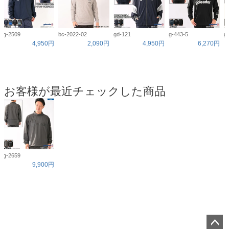
g-2509
bc-2022-02
gd-121
g-443-5
g
4,950円
2,090円
4,950円
6,270円
お客様が最近チェックした商品
g-2659
9,900円