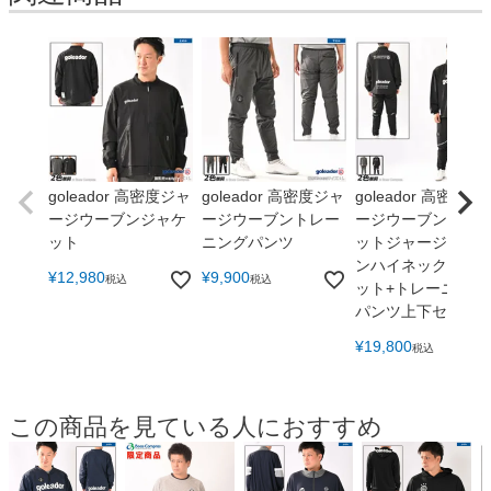
goleador 高密度ジャ
goleador 高密度ジャ
goleador 高密度ジ
ージウーブンジャケ
ージウーブントレー
ージウーブンジャ
ット
ニングパンツ
ットジャージウー
ンハイネックジャ
¥
12,980
¥
9,900
税込
税込
ット+トレーニング
パンツ上下セット
¥
19,800
税込
この商品を見ている人におすすめ