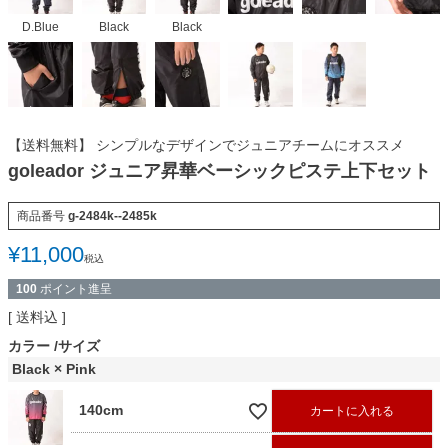
D.Blue
Black
Black
【送料無料】 シンプルなデザインでジュニアチームにオススメ
goleador ジュニア昇華ベーシックピステ上下セット
商品番号
g-2484k--2485k
¥
11,000
税込
100
ポイント進呈
送料込
カラー
サイズ
Black × Pink
140cm
カートに入れる