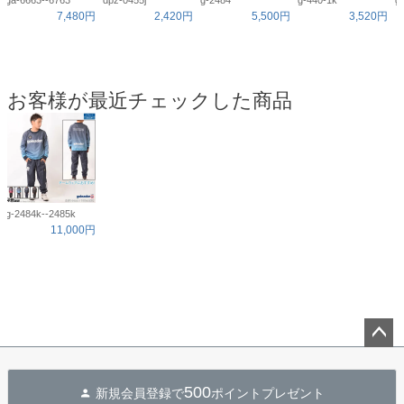
ga-6663--6763
dpz-0455j
g-2484
g-440-1k
g
7,480円
2,420円
5,500円
3,520円
お客様が最近チェックした商品
g-2484k--2485k
11,000円
ペー
ジト
500
新規会員登録で
ポイントプレゼント
ップ