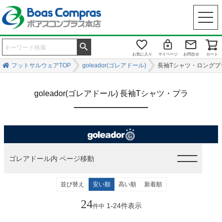
お気に入り
マイページ
お問合せ
カート
フットサルウェアTOP
goleador(ゴレアドール)
長袖Tシャツ・ロングプ
goleador(ゴレアドール) 長袖Tシャツ・プラ
ゴレアドール内 ページ移動
並び替え
安い順
高い順
新着順
24
1
-
24
件表示
件中