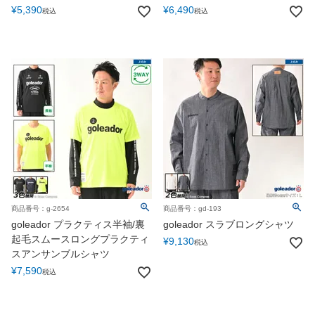
¥
5,390
¥
6,490
税込
税込
商品番号：g-2654
商品番号：gd-193
goleador プラクティス半袖/裏
goleador スラブロングシャツ
起毛スムースロングプラクティ
¥
9,130
税込
スアンサンブルシャツ
¥
7,590
税込