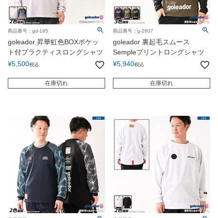
商品番号：gd-195
商品番号：g-2607
goleador 昇華虹色BOXポケッ
goleador 裏起毛スムース
ト付プラクティスロングシャツ
Sempleプリントロングシャツ
¥
5,500
¥
5,940
税込
税込
在庫切れ
在庫切れ