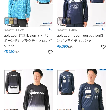
商品番号：gd-204
商品番号：g-2653
goleador 昇華illusion（ヘリン
goleador nuvem guradationロ
ボーン柄）プラクティスロング
ングプラクティスシャツ
シャツ
¥
5,390
税込
¥
5,390
税込