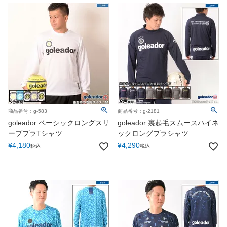
商品番号：g-583
商品番号：g-2181
goleador ベーシックロングスリ
goleador 裏起毛スムースハイネ
ーブプラTシャツ
ックロングプラシャツ
¥
4,180
¥
4,290
税込
税込