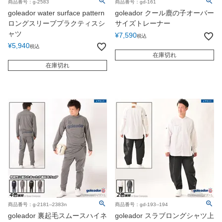
商品番号：g-2583
商品番号：gd-161
goleador water surface pattern
goleador クール鹿の子オーバー
ロングスリーブプラクティスシ
サイズトレーナー
ャツ
¥
7,590
税込
¥
5,940
税込
在庫切れ
在庫切れ
商品番号：g-2181--2383n
商品番号：gd-193--194
goleador 裏起毛スムースハイネ
goleador スラブロングシャツ上