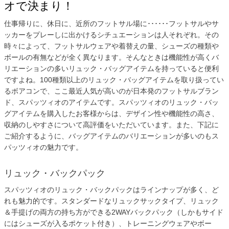
オで決まり！
仕事帰りに、休日に、近所のフットサル場に･･････フットサルやサ
ッカーをプレーしに出かけるシチュエーションは人それぞれ。その
時々によって、フットサルウェアや着替えの量、シューズの種類や
ボールの有無などが全く異なります。そんなときは機能性が高くバ
リエーションの多いリュック・バッグアイテムを持っていると便利
ですよね。100種類以上のリュック・バッグアイテムを取り扱ってい
るボアコンで、ここ最近人気が高いのが日本発のフットサルブラン
ド、スパッツィオのアイテムです。スパッツィオのリュック・バッ
グアイテムを購入したお客様からは、デザイン性や機能性の高さ、
収納のしやすさについて高評価をいただいています。また、下記に
ご紹介するように、バッグアイテムのバリエーションが多いのもス
パッツィオの魅力です。
リュック・バックパック
スパッツィオのリュック・バックパックはラインナップが多く、ど
れも魅力的です。スタンダードなリュックサックタイプ、リュック
＆手提げの両方の持ち方ができる2WAYバックパック（しかもサイド
にはシューズが入るポケット付き）、トレーニングウェアやボー