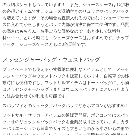
の収納ポケットもついています！ また、シューズケースは1足1枚
の必須アイテムです。シューズ収納付きのリュックやバックパック
も増えていますが、その場合も直接入れるのではなくシューズケー
スに入れてからしまうとバッグ内部が清潔に保てて便利です。品質
の高さはもちろん、お手ごろな価格なので「あと少しで送料無
料･･････」という時にも、シューズケースはおすすめです。ナップ
サック、シューズケースともに3色展開です。
メッセンジャーバッグ・ウェストバッグ
プライベートでも使える小物収納に便利なアイテムとして、メッセ
ンジャーバッグやウェストバックも販売しています。自転車での移
動時にも便利ですし、フットサルアイテムはトートバッグに、小物
はメッセンジャーバッグ（またはウェストバック）にといったよう
な組み合わせての利用も可能です。
スパッツィオのリュック／バックパックならボアコンがおすすめ！
フットサル・サッカーアイテムの通販専門店、ボアコンではスパッ
ツィオのリュックやバックパックを全商品取り扱っています。カラ
ーバリエーションも豊富でサイズも大きいものから小さいものまで