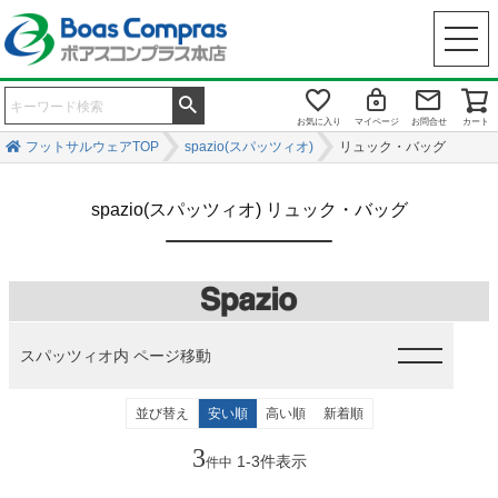
お気に入り
マイページ
お問合せ
カート
フットサルウェアTOP
spazio(スパッツィオ)
リュック・バッグ
spazio(スパッツィオ) リュック・バッグ
スパッツィオ内 ページ移動
並び替え
安い順
高い順
新着順
3
1
-
3
件表示
件中