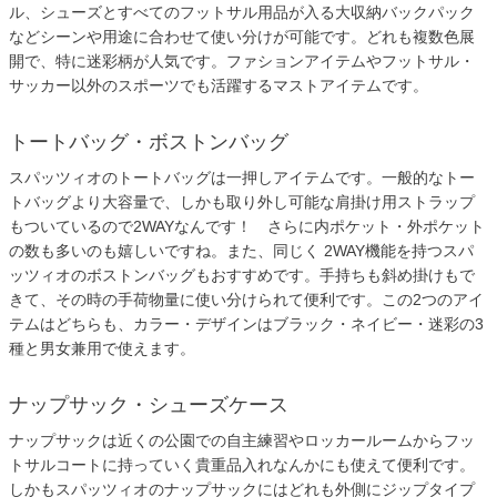
ル、シューズとすべてのフットサル用品が入る大収納バックパック
などシーンや用途に合わせて使い分けが可能です。どれも複数色展
開で、特に迷彩柄が人気です。ファションアイテムやフットサル・
サッカー以外のスポーツでも活躍するマストアイテムです。
トートバッグ・ボストンバッグ
スパッツィオのトートバッグは一押しアイテムです。一般的なトー
トバッグより大容量で、しかも取り外し可能な肩掛け用ストラップ
もついているので2WAYなんです！ さらに内ポケット・外ポケット
の数も多いのも嬉しいですね。また、同じく 2WAY機能を持つスパ
ッツィオのボストンバッグもおすすめです。手持ちも斜め掛けもで
きて、その時の手荷物量に使い分けられて便利です。この2つのアイ
テムはどちらも、カラー・デザインはブラック・ネイビー・迷彩の3
種と男女兼用で使えます。
ナップサック・シューズケース
ナップサックは近くの公園での自主練習やロッカールームからフッ
トサルコートに持っていく貴重品入れなんかにも使えて便利です。
しかもスパッツィオのナップサックにはどれも外側にジップタイプ