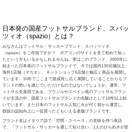
日本発の国産フットサルブランド、スパッ
ツィオ（spazio）とは？
みなさんはフットサル・サッカーブランド、スパッツィオ
（spazio）をご存知ですか？ ボアコンのサイトを見て初めて知っ
たという方もいるかもしれませんね。実はこのブランド、2005年に
始まった日本発のフットサルブランドで、今では国内130店舗以上、
海外1店舗（マカオ）、ネットショップ6店舗と幅広く商品を展開し
ています。10年でここまで急成長し広く展開していることからもブ
ランドの勢いを感じていただけるのではないでしょうか。通常、フ
ットサル先進国である、ブラジルやスペイン発のフットサルブラン
ドが主流の中、国産フットサルブランドの先駆けとして10年以上続
いています。また日本のフットサル人気に火が付く前から運営し、
競技の認知向上に一役買ったともいえる老舗ブランドです。
ブランド名はイタリア語で「空間・スペース」の意味を持つ単語
で、「フットサル・サッカーを通して知り合い、1人のひらめきが皆