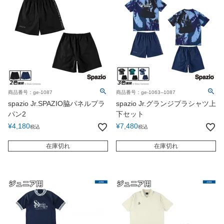
商品番号：ge-1087
商品番号：ge-1063--1087
spazio Jr.SPAZIO脇パネルプラ
spazio Jr.グランジプラシャツ上
パン2
下セット
¥
4,180
¥
7,480
税込
税込
在庫切れ
在庫切れ