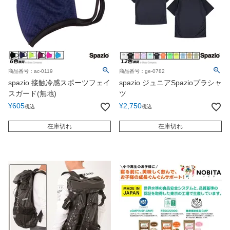
商品番号：ac-0119
商品番号：ge-0782
spazio 接触冷感スポーツフェイ
spazio ジュニアSpazioプラシャ
スガード(無地)
ツ
¥
605
¥
2,750
税込
税込
在庫切れ
在庫切れ