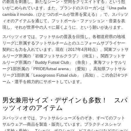
の創造を刺激し、新たなシーン・空間をクリエイトする」という想
いがこめられています。また、ブランドのスローガンは「Una palla
cambia il mondo.（ひとつのボールが世界を変える）」で、スパッツ
ィオのアイテムを通じて、フットボール・ファッション・音楽を表
現し、それが世界中の人々に届くように、という願いがあります。
スパッツィオでは、フットサルの普及を目指し、各都道府県の地域
リーグに所属するフットサルチームとのユニフォームサプライヤー
契約にも力を入れています。現在（2017年4月時点）、関東フットサ
ルリーグ所属の「岩槻フットサルクラブ」（埼玉）、関西フットサ
ルリーグ所属の「Buddy Futsal Club」（奈良）、東海フットサルリ
ーグ1部所属の「PRIDE/futsal arena」（愛知）、高知県フットサル
リーグ1部所属「Leaogrosso Futsal club」（高知）、この合計4つチ
ーム・選手を精力的にサポートしています。
男女兼用サイズ・デザインも多数！ スパ
ッツィオのアイテム
スパッツィオでは、フットサルシューズをのぞき、すべてのフット
サルウェア―商品を製造・販売しています。プラクティスシャツ
（半袖・長袖）、Tシャツ、ポロシャツ、ピステシャツなどのシャツ