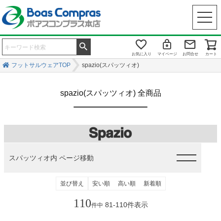
お気に入り
マイページ
お問合せ
カート
フットサルウェアTOP
spazio(スパッツィオ)
spazio(スパッツィオ) 全商品
スパッツィオ内 ページ移動
並び替え
安い順
高い順
新着順
110
81
-
110
件表示
件中