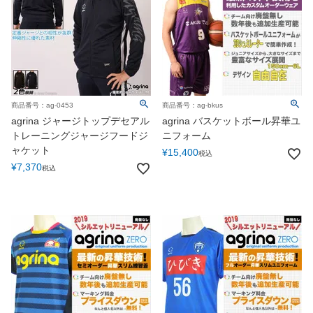
商品番号：ag-0453
商品番号：ag-bkus
agrina ジャージトップデセアル
agrina バスケットボール昇華ユ
トレーニングジャージフードジ
ニフォーム
ャケット
¥
15,400
税込
¥
7,370
税込