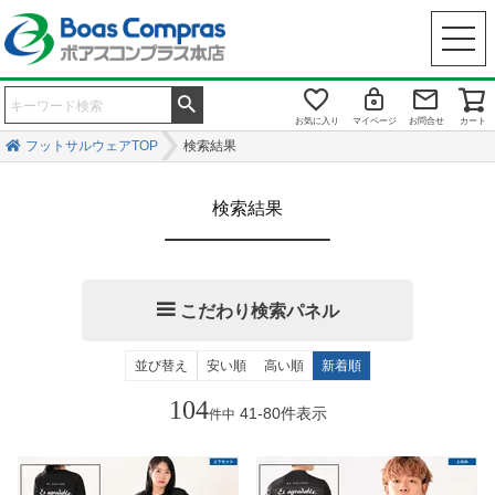
お気に入り
マイページ
お問合せ
カート
フットサルウェアTOP
検索結果
検索結果
こだわり検索パネル
キーワード
並び替え
安い順
高い順
新着順
104
41
-
80
件表示
件中
商品番号
メーカー