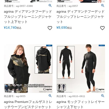
商品タグ
かっこいい
おしゃれ
おすすめ
商品番号：ag-0657--0386
商品番号：ag-0657
agrina ディアマンテフーデッド
agrina ディアマンテフーデッド
かわいい
レディース
上下セット
フルジップトレーニングジャケ
フルジップトレーニングジャケ
チームオーダー
シミュレーション
激安
ット上下セット
ット
送料無料
¥
14,740
¥
8,690
税込
税込
発売時期
2026春夏
2025秋冬
2025春夏
2024秋冬
2024春夏
季節別
春
夏
秋
冬
並び順
新着順
登録順
価格が安い順
価格が高い順
検索
条件をクリア
商品番号：ag-0655
商品番号：ag-0610--0611
agrina Premiumフェルザストレ
agrina モックフィットレイヤー
ッチウーブンピステジャケット
シャツ上下セット