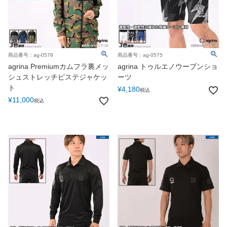
商品番号：ag-0578
商品番号：ag-0575
agrina Premiumカムフラ裏メッ
agrina トゥルエノウーブンショ
シュストレッチピステジャケッ
ーツ
ト
¥
4,180
税込
¥
11,000
税込