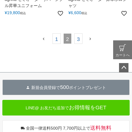
ル昇華ユニフォーム
ャツ
¥
19,800
¥
6,600
税込
税込
1
2
3
カートへ
ペー
ジト
500
新規会員登録で
ポイントプレゼント
ップ
へ
お得情報をGET
LINE@ お友だち追加で
送料無料
全国一律送料500円 7,700円以上で