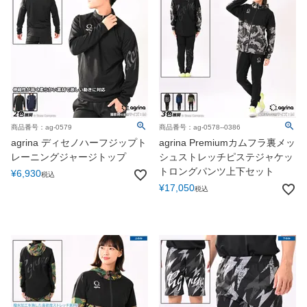
商品番号：ag-0579
商品番号：ag-0578--0386
agrina ディセノハーフジップト
agrina Premiumカムフラ裏メッ
レーニングジャージトップ
シュストレッチピステジャケッ
トロングパンツ上下セット
¥
6,930
税込
¥
17,050
税込