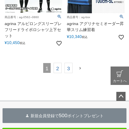
商品番号：ag-0562--0860
商品番号：ag-bsx
agrina アルビロングスリーブレ
agrina アグリナセミオーダー昇
フリードライポロシャツ上下セ
華スリム練習着
ット
¥
10,340
税込
¥
10,450
税込
1
2
3
カートへ
ペー
ジト
500
新規会員登録で
ポイントプレゼント
ップ
へ