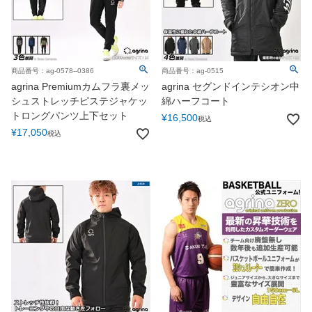
商品番号：ag-0578--0386
商品番号：ag-0515
agrina Premiumカムフラ裏メッ
agrina セグンドインテシオン中
シュストレッチピステジャケッ
綿ハーフコート
トロングパンツ上下セット
¥
16,500
税込
¥
17,050
税込