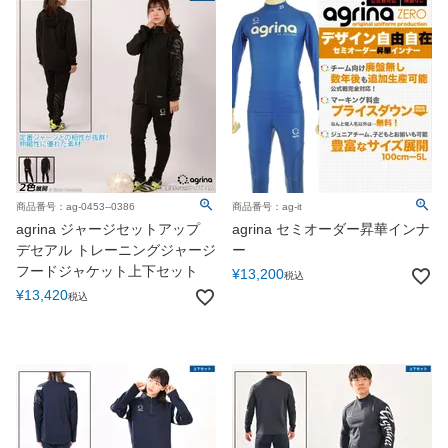
商品番号：ag-0453--0386
商品番号：ag-it
agrina ジャージセットアップ
agrina セミオーダー昇華インナ
デセアル トレーニングジャージ
ー
フードジャケット上下セット
¥
13,200
税込
¥
13,420
税込