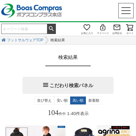
お気に入り
マイページ
お問合せ
カート
フットサルウェアTOP
検索結果
検索結果
こだわり検索パネル
キーワード
並び替え
安い順
高い順
新着順
104
1
-
40
件表示
件中
商品番号
メーカー