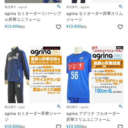
商品タグ
かっこいい
おしゃれ
おすすめ
商品番号：ag-crs
商品番号：ag-jtns
agrina セミオーダーリバーシブ
agrina セミオーダー昇華スリム
かわいい
レディース
上下セット
ル昇華ユニフォーム
ジャージ
チームオーダー
シミュレーション
激安
¥
19,800
¥
19,800
税込
税込
送料無料
発売時期
2026春夏
2025秋冬
2025春夏
2024秋冬
2024春夏
季節別
春
夏
秋
冬
並び順
新着順
登録順
価格が安い順
価格が高い順
検索
条件をクリア
商品番号：ag-jt
商品番号：ag-fsx
agrina セミオーダー昇華ジャー
agrina アグリナ フルオーダー
ジ
昇華スリムユニフォーム
¥
19,800
¥
19,580
税込
税込