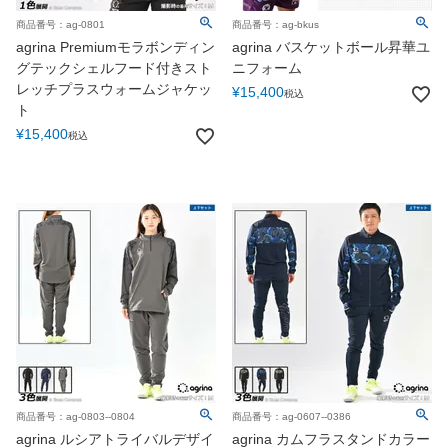
商品番号：ag-0801
商品番号：ag-bkus
agrina Premiumモラボンディン
agrina バスケットボール昇華ユ
グテックシェルフード付きスト
ニフォーム
レッチプラスウォームジャケッ
¥
15,400
税込
ト
¥
15,400
税込
商品番号：ag-0803--0804
商品番号：ag-0607--0386
agrina ルシアトライバルデザイ
agrina カムフラスタンドカラー