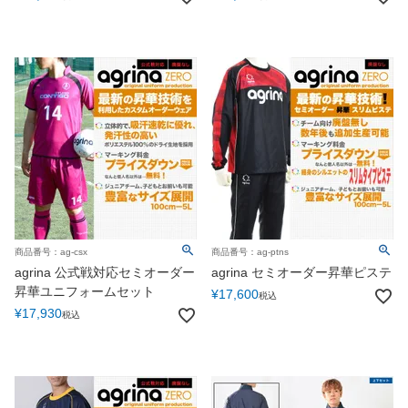
商品番号：ag-csx
商品番号：ag-ptns
agrina 公式戦対応セミオーダー
agrina セミオーダー昇華ピステ
昇華ユニフォームセット
¥
17,600
税込
¥
17,930
税込