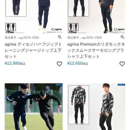
商品番号：ag-0579--0386
商品番号：ag-0605--0386
agrina ディセノハーフジップト
agrina Premiumカリダモックネ
レーニングジャージトップ上下
ックスムースサーモロングプラ
セット
シャツ上下セット
¥
12,980
¥
12,650
税込
税込