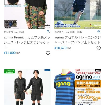
商品番号：ag-0578
商品番号：ag-0385--0387
agrina Premiumカムフラ裏メッ
agrina デセアルトレーニングジ
シュストレッチピステジャケッ
ャージハーフパンツ上下セット
ト
¥
10,670
税込
¥
11,000
税込