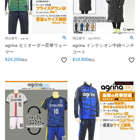
20.0cm
20.5cm
21.0cm
21.5cm
22.0cm
22.5cm
23.0cm
23.5cm
24.0cm
24.5cm
25.0cm
25.5cm
商品番号：ag-wj
商品番号：ag-0800
26.0cm
26.5cm
27.0cm
agrina セミオーダー昇華ウォー
agrina インテシオン中綿ベンチ
27.5cm
28.0cm
28.5cm
マー
コート
19x21cm
22x24cm
25x27cm
¥
24,200
¥
19,800
税込
税込
27x29cm
28x30cm
30x32cm
33x35cm
Free
カラー
白
グレー
黒
黄色
オレンジ
赤
緑
ゴールド
ピンク
紫
青
紺
水色