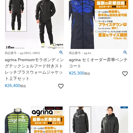
カテゴリー
価格
商品番号：ag-0801--0802
商品番号：ag-bc
agrina Premiumモラボンディン
agrina セミオーダー昇華ベンチ
在庫無し商品
グテックシェルフード付きスト
コート
在庫なし商品を表示
レッチプラスウォームジャケッ
¥
25,300
税込
ト上下セット
サイズ
¥
26,400
税込
70cm
80cm
100cm
110cm
120cm
130cm
140cm
150cm
160cm
SS
S
M
L
XL/LL/O
3L/XO
4L
5L