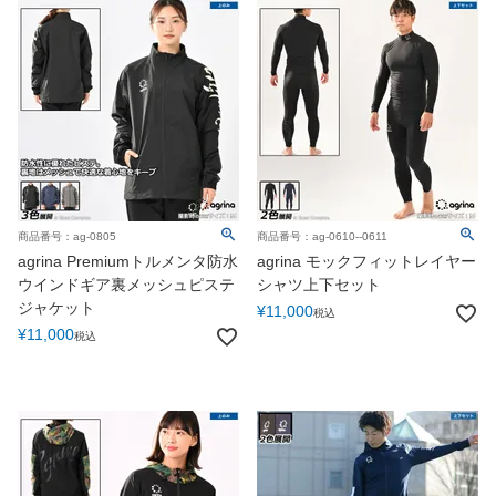
商品番号：ag-0805
商品番号：ag-0610--0611
agrina Premiumトルメンタ防水
agrina モックフィットレイヤー
ウインドギア裏メッシュピステ
シャツ上下セット
ジャケット
¥
11,000
税込
¥
11,000
税込