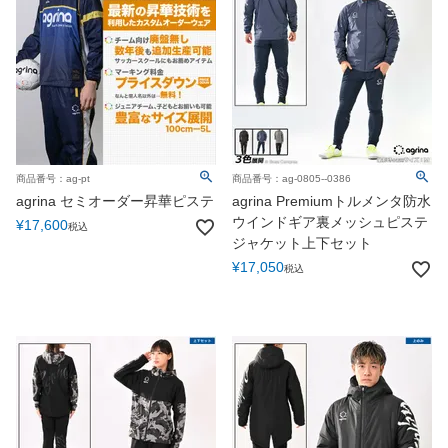
商品番号：ag-pt
商品番号：ag-0805--0386
agrina セミオーダー昇華ピステ
agrina Premiumトルメンタ防水
ウインドギア裏メッシュピステ
¥
17,600
税込
ジャケット上下セット
¥
17,050
税込