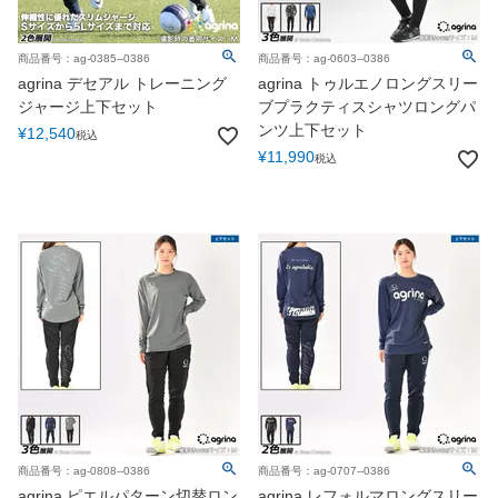
商品番号：ag-0385--0386
商品番号：ag-0603--0386
agrina デセアル トレーニング
agrina トゥルエノロングスリー
ジャージ上下セット
ブプラクティスシャツロングパ
ンツ上下セット
¥
12,540
税込
¥
11,990
税込
商品番号：ag-0808--0386
商品番号：ag-0707--0386
agrina ピエルパターン切替ロン
agrina レフォルマロングスリー