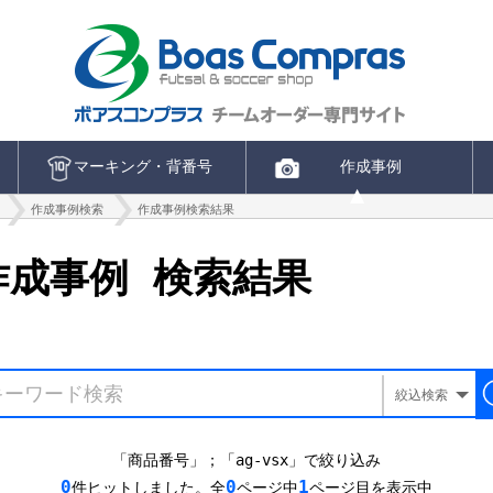
マーキング・背番号
作成事例
作成事例検索
作成事例検索結果
成事例 検索結果
絞込検索
「商品番号」；「ag-vsx」で絞り込み
0
0
1
件ヒットしました。全
ページ中
ページ目を表示中