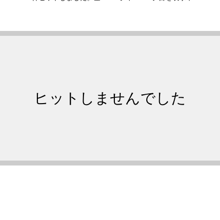
ドール / goleador
ダウポンチ / dalponte
ラ / bonera
サッカージャンキー / SJ
ーダ / sfida
ヒュブシュ / hubsch
ブランド
ヒットしませんでした
クティスシャツ
ジャージ
シャツ
Tシャツ
ナー
ビブス
他アクセサリー
バスケットボールユニフォー
ー
ネイビー