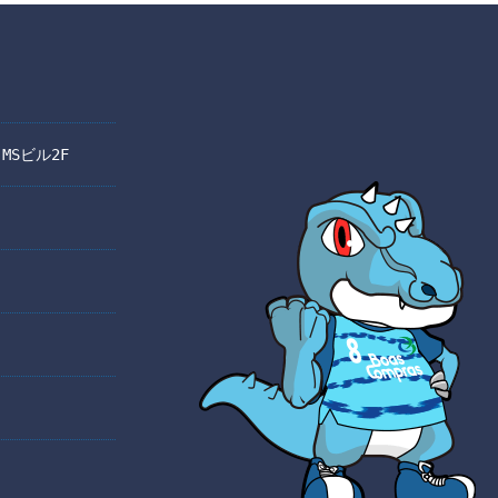
オレンジ
グリーン
 MSビル2F