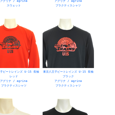
アグリナ / agrina
アグリナ / agrina
スウェット
プラクティスシャツ
インドブレーカー
3
カ:ジャージ
1
カ:バスケユニフォーム
4
カ:ビブス
3
カ:ピステ
8
シミュレーター
455
ル
7
シルクプリント
99
シンプル
299
ジャンパー
8
:バドミントン
47
ス:バレーボール
47
ス:フットサル
47
ス:ラグビー
47
ス:会社・企業
50
ソフトボール
549
タ:ジュニア
10
タ:メンズ
44
タ:レディース
19
チェック
2
スケットボール
626
バドミントン
648
バレーボール
654
ブル
16
レディース
198
レディース(女子)
14
上下セット
189
中綿
25
8
柄
109
水泳
372
生:エンブレム
25
生:リバーシブル
2
生:圧着マーキング
1
子ビートレインズ U-15 長袖
東京八王子ビートレインズ U-15 長袖
レッド
ブラック
緑・グリーン
6
色:赤・レッド
6
色:青・ブルー
3
色:黄・イエロー
4
色:黒・ブラック
24
アグリナ / agrina
アグリナ / agrina
プラクティスシャツ
プラクティスシャツ