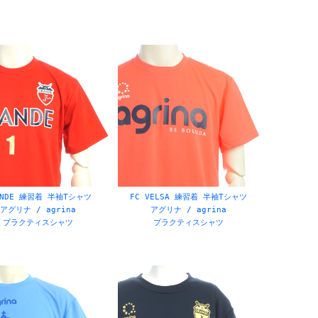
ガビック / gavic
デュエロ / duelo
ジョガボーラ / jogarbola
スウェット
リュック・バッグ
ANDE 練習着 半袖Tシャツ
FC VELSA 練習着 半袖Tシャツ
アグリナ / agrina
アグリナ / agrina
ウィンドブレーカー
プラクティスシャツ
プラクティスシャツ
ム
サックス