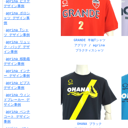
agrina ピステ
レッド
パー
デザイン事例
ホワイト
グレ
agrina ポロシ
ャツ デザイン事
その他
例
agrina Tシャ
チーム名
ツ デザイン事例
GRANDE 半袖Tシャツ
agrina リュッ
アグリナ / agrina
ク・バッグ デザ
プラクティスシャツ
イン事例
agrina 移動着
デザイン事例
agrina インナ
ー デザイン事例
agrina ビブス
デザイン事例
agrina ウィン
ドブレーカー デ
ザイン事例
agrina ベンチ
コート デザイン
事例
OHANA ブラック