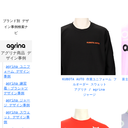
ブランド名
アグリナ / agrina
ゴレア
スパッツィオ / spazio
ボネー
ブランド別 デザ
イン事例検索ナ
カパース / capaz
スフィ
ビ
モーブス / mobus
ノー
アグリナ商品 デ
商品カテゴリー
ザイン事例
ユニフォーム
プラ
agrina ユニフ
ォーム デザイン
ピステ
ポロ
事例
KUBOTA AUTO 作業ユニフォーム フ
富士
agrina 練習
ルオーダー スウェット
移動着
イン
着・プラシャツ
アグリナ / agrina
デザイン事例
ベンチコート
その
ジャージ
agrina ジャー
ジ デザイン事例
ボディーカラー
agrina スウェ
ット デザイン事
ブラック
ブル
例