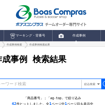
マーキング・背番号
作成事例
作成事例検索
作成事例検索結果
成事例 検索結果
絞込検索
「商品番号」；「ag-top」で絞り込み
42
1
1
件ヒットしました。全
ページ中
ページ目を表示中