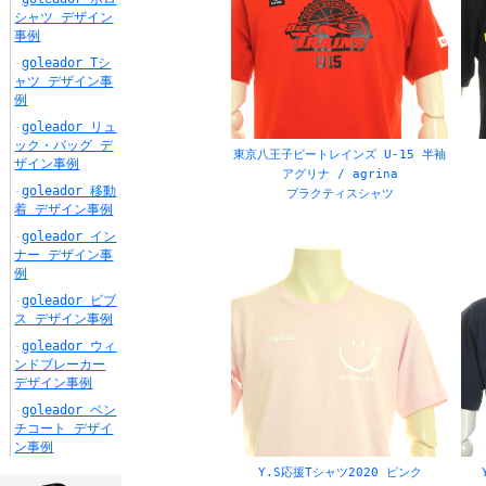
シャツ デザイン
事例
goleador Tシ
ャツ デザイン事
例
goleador リュ
ック・バッグ デ
東京八王子ビートレインズ U-15 半袖
ザイン事例
アグリナ / agrina
goleador 移動
プラクティスシャツ
着 デザイン事例
goleador イン
ナー デザイン事
例
goleador ビブ
ス デザイン事例
goleador ウィ
ンドブレーカー
デザイン事例
goleador ベン
チコート デザイ
ン事例
Y.S応援Tシャツ2020 ピンク