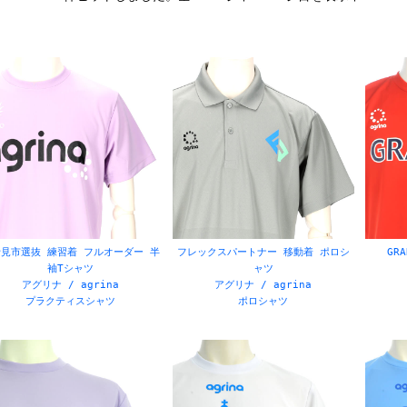
ドール / goleador
ダウポンチ / dalponte
ラ / bonera
サッカージャンキー / SJ
ーダ / sfida
ヒュブシュ / hubsch
ブランド
クティスシャツ
ジャージ
シャツ
Tシャツ
見市選抜 練習着 フルオーダー 半
フレックスパートナー 移動着 ポロシ
GR
袖Tシャツ
ャツ
ナー
ビブス
アグリナ / agrina
アグリナ / agrina
他アクセサリー
バスケットボールユニフォー
プラクティスシャツ
ポロシャツ
ー
ネイビー