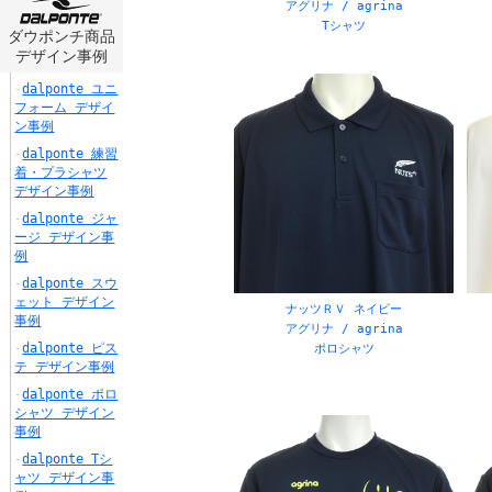
アグリナ / agrina
Tシャツ
ダウポンチ商品
デザイン事例
dalponte ユニ
フォーム デザイ
ン事例
dalponte 練習
着・プラシャツ
デザイン事例
dalponte ジャ
ージ デザイン事
例
dalponte スウ
ェット デザイン
ナッツＲＶ ネイビー
事例
アグリナ / agrina
dalponte ピス
ポロシャツ
テ デザイン事例
dalponte ポロ
シャツ デザイン
事例
dalponte Tシ
ャツ デザイン事