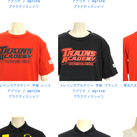
アグリナ / agrina
アグリナ / agrina
プラクティスシャツ
プラクティスシャツ
アメフト
494
エンブレム
719
イージーオーダー
94
オリジナル
191
カ:ウ
グラデーション
95
コラボ
13
ゴールキーパー
34
サッカー
649
サッカースクール
35
サーク
ス:スケート
37
ス:ソフトボール
47
ス:テニス
47
ス:ハンドボール
47
ス:バスケットボール
51
ス
スケート
358
スタッフウェア
47
ストライプ
57
スポンサーバナー
108
セミオーダー
276
ボーダー
12
デ:幾何学
2
デ:柄
14
デ:迷彩
8
デジカモ
73
ハンドボール
660
バ
ラグビー
500
ダー
231
マーキング
212
メンズ
524
ユニフォーム
147
リバーシ
638
定番
10
幾何学
71
方:セミオーダー
41
方:フルオーダー
10
昇華プリント
86
レインズアカデミー 半袖 レッド
トレインズアカデミー 半袖 ブラック
東京八王
アグリナ / agrina
アグリナ / agrina
色:水色・サックス
6
色:灰・グレー
2
色:白・ホワイト
9
色:紫・パープル
1
色:紺・ネイビー
1
色:
プラクティスシャツ
プラクティスシャツ
迷彩
93
部活
46
陸上
512