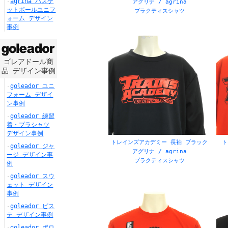
agrina バスケ
アグリナ / agrina
ットボールユニフ
プラクティスシャツ
ォーム デザイン
事例
アイスホッケー
500
U-12
74
U-15
46
かわいい
9
アシンメトリー
22
カ:ポロシャツ
9
カ:半袖Tシャツ
11
カ:半袖ユニフォーム
10
カ:長袖ユニフォーム
2
ゴレアドール商
ジュニア
159
ス:アイスホッケー
47
ス:アメフト
47
ス:サッカー
47
ス:スキー
38
品 デザイン事例
ス:剣道
28
ス:卓球
49
ス:学校
51
ス:水泳
21
ス:陸上
51
スキー
379
goleador ユニ
フォーム デザイ
テニス
563
ン事例
デ:グラデーション
5
デ:シンプル
22
デ:ストライプ
3
デ:
goleador 練習
フットサル
659
フルオーダー
69
ブルゾン
3
プレゼント
18
ボー
着・プラシャツ
デザイン事例
卓球
574
会社・企業
512
剣道
381
圧着マーキング
123
学校
トレインズアカデミー 長袖 ブラック
ト
goleador ジャ
アグリナ / agrina
ージ デザイン事
生:昇華プリント
50
生:背番号
31
背番号
413
色:オレンジ
2
色:ピンク
6
プラクティスシャツ
例
goleador スウ
ェット デザイン
事例
goleador ピス
テ デザイン事例
goleador ポロ