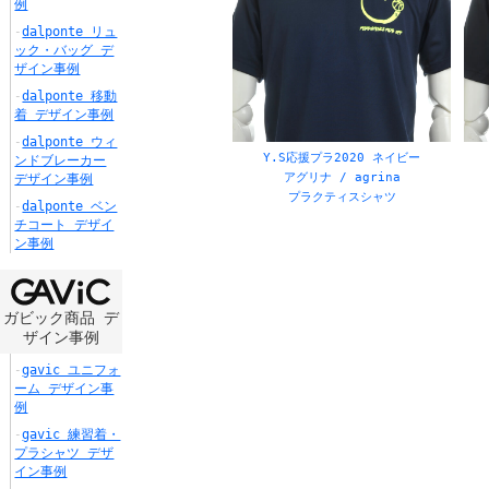
例
dalponte リュ
ック・バッグ デ
ザイン事例
dalponte 移動
着 デザイン事例
dalponte ウィ
Y.S応援プラ2020 ネイビー
ンドブレーカー
アグリナ / agrina
デザイン事例
プラクティスシャツ
dalponte ベン
チコート デザイ
ン事例
ガビック商品 デ
ザイン事例
gavic ユニフォ
ーム デザイン事
例
gavic 練習着・
プラシャツ デザ
イン事例