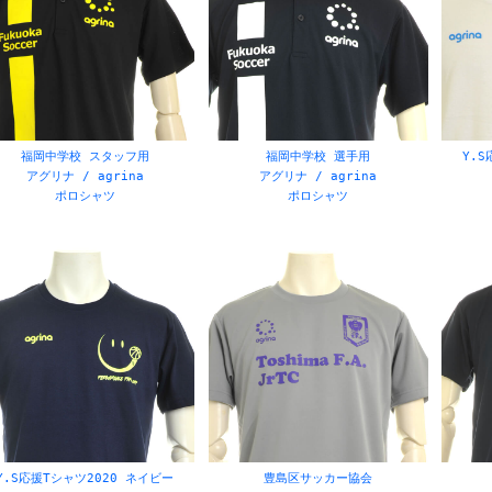
福岡中学校 スタッフ用
福岡中学校 選手用
Y.S
アグリナ / agrina
アグリナ / agrina
ポロシャツ
ポロシャツ
Y.S応援Tシャツ2020 ネイビー
豊島区サッカー協会