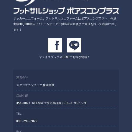
サッカーユニフォーム、フットサルユニフォームは
ボアスコンプラスへ！
作成
実績30,000着以上!チームオーダー担当者が
最後まで責任を持って相談にのり
ます！
フェイスブックや
LINEでお得な情報！
運営会社
スタジオコンチーゴ株式会社
店舗住所
354-0024 埼玉県富士見市鶴瀬東2-14-3 MSビル2F
TEL
049-293-2822
FAX