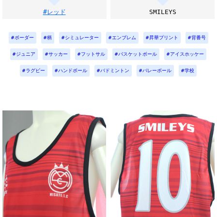
#レッド
SMILEYS
ボーダー
柄
シミュレーター
エンブレム
昇華プリント
背番号
ジュニア
サッカー
フットサル
バスケットボール
アイスホッケー
ラグビー
ハンドボール
バドミントン
バレーボール
学校