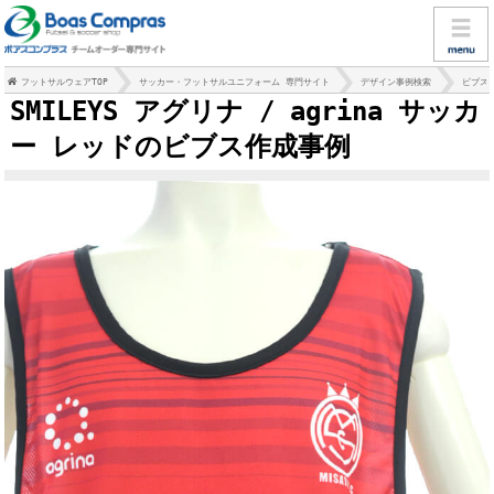
フットサルウェアTOP
サッカー・フットサルユニフォーム 専門サイト
デザイン事例検索
ビブス
SMILEYS アグリナ / agrina サッカ
ー レッドのビブス作成事例