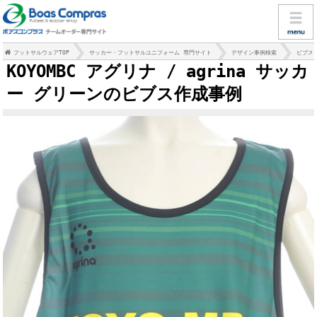
フットサルウェアTOP
サッカー・フットサルユニフォーム 専門サイト
デザイン事例検索
ビブス
KOYOMBC アグリナ / agrina サッカ
ー グリーンのビブス作成事例