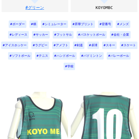
#グリーン
KOYOMBC
ボーダー
柄
シミュレーター
昇華プリント
背番号
メンズ
レディース
サッカー
フットサル
バスケットボール
会社・企業
アイスホッケー
ラグビー
アメフト
剣道
卓球
スキー
スケート
ソフトボール
テニス
ハンドボール
バドミントン
バレーボール
学校