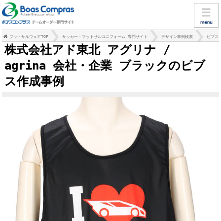
フットサルウェアTOP
サッカー・フットサルユニフォーム 専門サイト
デザイン事例検索
ビブス
株式会社アド東北 アグリナ /
agrina 会社・企業 ブラックのビブ
ス作成事例