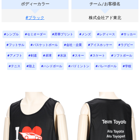
ボディーカラー
チーム/お客様名
#ブラック
株式会社アド東北
シンプル
セミオーダー
昇華プリント
メンズ
レディース
サッカー
フットサル
バスケットボール
会社・企業
アイスホッケー
ラグビー
アメフト
剣道
卓球
水泳
スキー
スケート
ソフトボール
テニス
陸上
ハンドボール
バドミントン
バレーボール
学校