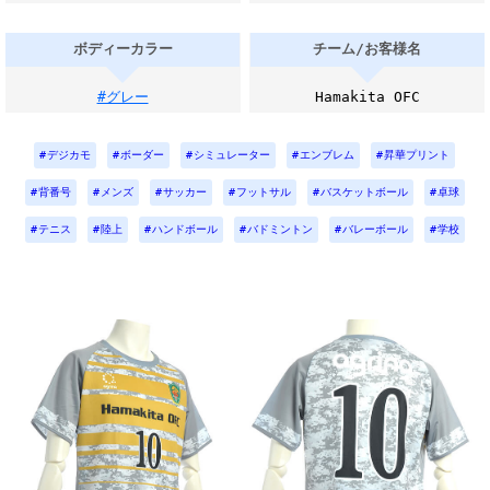
ボディーカラー
チーム/お客様名
#グレー
Hamakita OFC
デジカモ
ボーダー
シミュレーター
エンブレム
昇華プリント
背番号
メンズ
サッカー
フットサル
バスケットボール
卓球
テニス
陸上
ハンドボール
バドミントン
バレーボール
学校