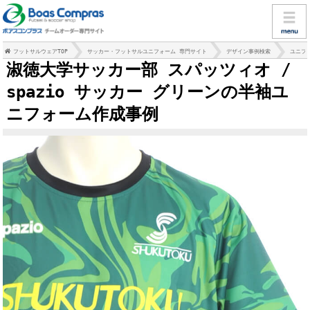
フットサルウェアTOP
サッカー・フットサルユニフォーム 専門サイト
デザイン事例検索
ユニフ
淑徳大学サッカー部 スパッツィオ /
spazio サッカー グリーンの半袖ユ
ニフォーム作成事例