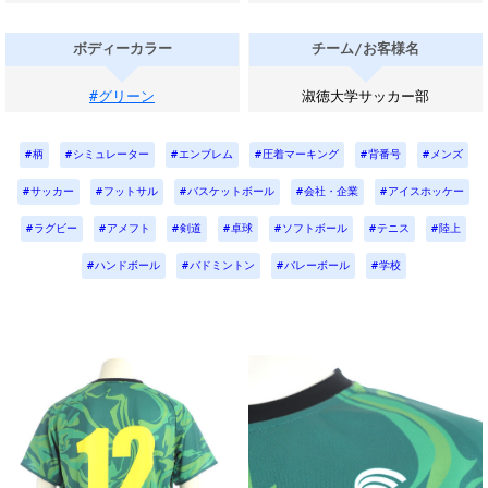
ボディーカラー
チーム/お客様名
#グリーン
淑徳大学サッカー部
柄
シミュレーター
エンブレム
圧着マーキング
背番号
メンズ
サッカー
フットサル
バスケットボール
会社・企業
アイスホッケー
ラグビー
アメフト
剣道
卓球
ソフトボール
テニス
陸上
ハンドボール
バドミントン
バレーボール
学校