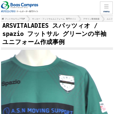
フットサルウェアTOP
サッカー・フットサルユニフォーム 専門サイト
デザイン事例検索
ユニフ
ARSVITALADIES スパッツィオ /
spazio フットサル グリーンの半袖
ユニフォーム作成事例