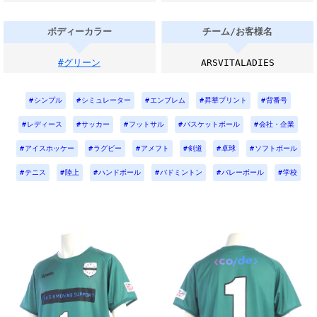
ボディーカラー
チーム/お客様名
#グリーン
ARSVITALADIES
シンプル
シミュレーター
エンブレム
昇華プリント
背番号
レディース
サッカー
フットサル
バスケットボール
会社・企業
アイスホッケー
ラグビー
アメフト
剣道
卓球
ソフトボール
テニス
陸上
ハンドボール
バドミントン
バレーボール
学校