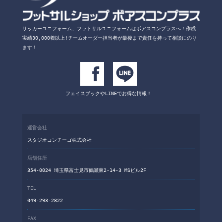
サッカーユニフォーム、フットサルユニフォームは
ボアスコンプラスへ！
作成
実績30,000着以上!チームオーダー担当者が
最後まで責任を持って相談にのり
ます！
フェイスブックや
LINEでお得な情報！
運営会社
スタジオコンチーゴ株式会社
店舗住所
354-0024 埼玉県富士見市鶴瀬東2-14-3 MSビル2F
TEL
049-293-2822
FAX