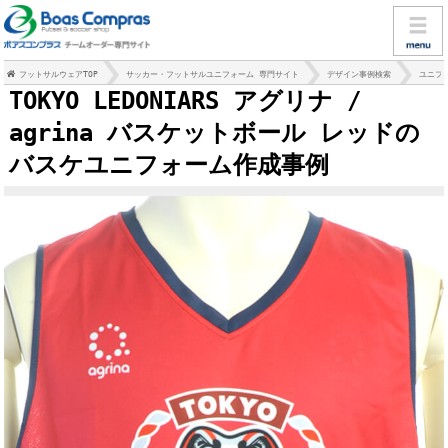
フットサルウェアTOP
サッカー・フットサルユニフォーム 専門サイト
デザイン事例検索
ユニフ
TOKYO LEDONIARS アグリナ /
agrina バスケットボール レッドの
バスケユニフォーム作成事例