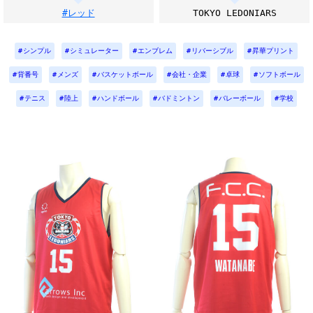
#レッド
TOKYO LEDONIARS
シンプル
シミュレーター
エンブレム
リバーシブル
昇華プリント
背番号
メンズ
バスケットボール
会社・企業
卓球
ソフトボール
テニス
陸上
ハンドボール
バドミントン
バレーボール
学校