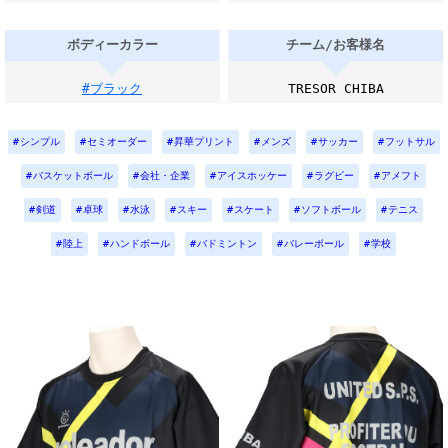
ボディーカラー
チーム/お客様名
#ブラック
TRESOR CHIBA
シンプル
セミオーダー
昇華プリント
メンズ
サッカー
フットサル
バスケットボール
会社・企業
アイスホッケー
ラグビー
アメフト
剣道
卓球
水泳
スキー
スケート
ソフトボール
テニス
陸上
ハンドボール
バドミントン
バレーボール
学校