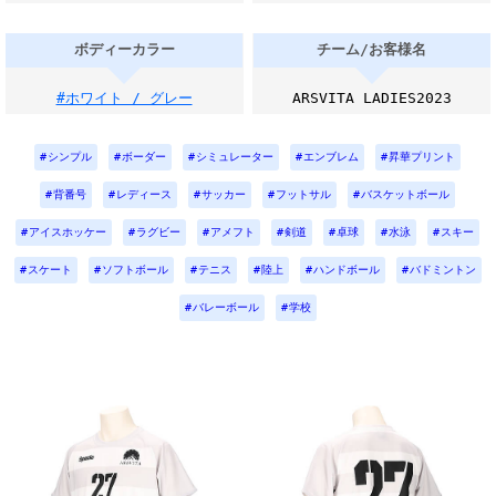
ボディーカラー
チーム/お客様名
#ホワイト / グレー
ARSVITA LADIES2023
シンプル
ボーダー
シミュレーター
エンブレム
昇華プリント
背番号
レディース
サッカー
フットサル
バスケットボール
アイスホッケー
ラグビー
アメフト
剣道
卓球
水泳
スキー
スケート
ソフトボール
テニス
陸上
ハンドボール
バドミントン
バレーボール
学校