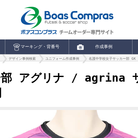
マーキング・背番号
作成事例
デザイン事例検索
ユニフォーム作成事例
名護中学校女子サッカー部 GK 
 アグリナ / agrina
例