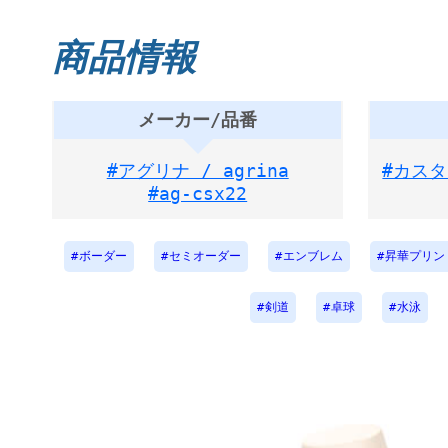
商品情報
メーカー/品番
#アグリナ / agrina
#カス
#ag-csx22
ボーダー
セミオーダー
エンブレム
昇華プリン
剣道
卓球
水泳