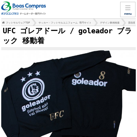
フットサルウェアTOP
サッカー・フットサルユニフォーム 専門サイト
デザイン事例検索
普段着
UFC ゴレアドール / goleador ブラ
ック 移動着