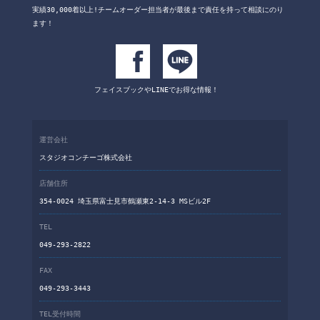
実績30,000着以上!チームオーダー担当者が
最後まで責任を持って相談にのり
ます！
フェイスブックや
LINEでお得な情報！
運営会社
スタジオコンチーゴ株式会社
店舗住所
354-0024 埼玉県富士見市鶴瀬東2-14-3 MSビル2F
TEL
049-293-2822
FAX
049-293-3443
TEL受付時間