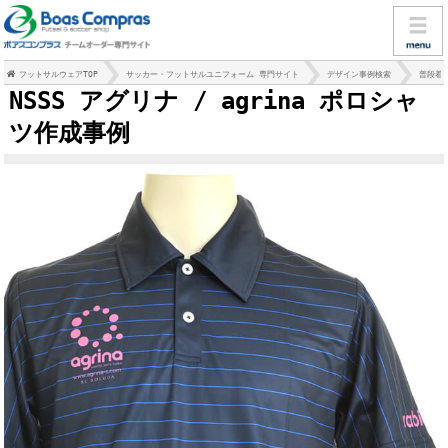
フットサルウェアTOP
サッカー・フットサルユニフォーム 専門サイト
デザイン事例検索
普段着
NSSS アグリナ / agrina ポロシャ
ツ作成事例