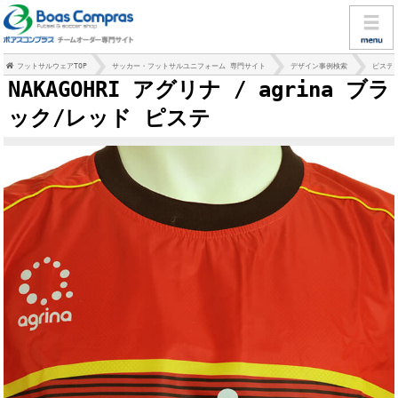
フットサルウェアTOP
サッカー・フットサルユニフォーム 専門サイト
デザイン事例検索
ピステ
NAKAGOHRI アグリナ / agrina ブラ
ック/レッド ピステ