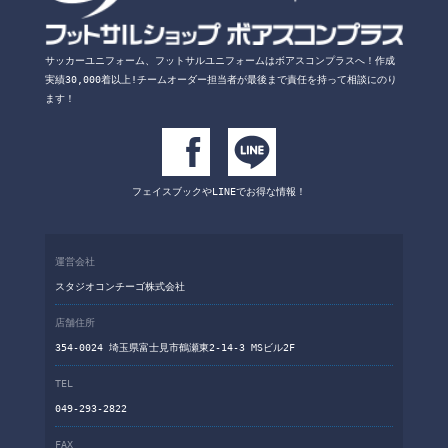
サッカーユニフォーム、フットサルユニフォームは
ボアスコンプラスへ！
作成
実績30,000着以上!チームオーダー担当者が
最後まで責任を持って相談にのり
ます！
フェイスブックや
LINEでお得な情報！
運営会社
スタジオコンチーゴ株式会社
店舗住所
354-0024 埼玉県富士見市鶴瀬東2-14-3 MSビル2F
TEL
049-293-2822
FAX