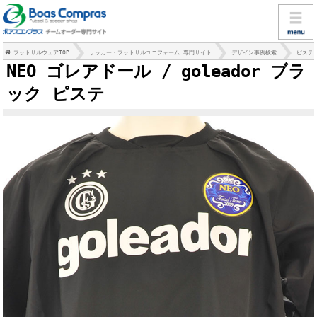
フットサルウェアTOP
サッカー・フットサルユニフォーム 専門サイト
デザイン事例検索
ピステ
NEO ゴレアドール / goleador ブラ
ック ピステ