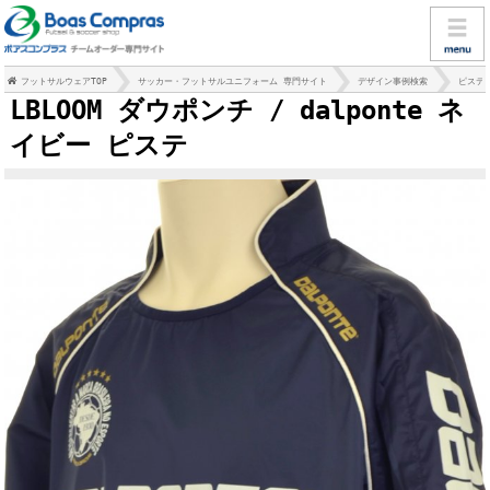
フットサルウェアTOP
サッカー・フットサルユニフォーム 専門サイト
デザイン事例検索
ピステ
LBLOOM ダウポンチ / dalponte ネ
イビー ピステ