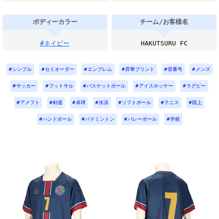
ボディーカラー
チーム/お客様名
#ネイビー
HAKUTSURU FC
シンプル
セミオーダー
エンブレム
昇華プリント
背番号
メンズ
サッカー
フットサル
バスケットボール
アイスホッケー
ラグビー
アメフト
剣道
卓球
水泳
ソフトボール
テニス
陸上
ハンドボール
バドミントン
バレーボール
学校