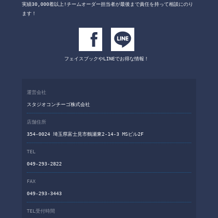
実績30,000着以上!チームオーダー担当者が
最後まで責任を持って相談にのり
ます！
フェイスブックや
LINEでお得な情報！
運営会社
スタジオコンチーゴ株式会社
店舗住所
354-0024 埼玉県富士見市鶴瀬東2-14-3 MSビル2F
TEL
049-293-2822
FAX
049-293-3443
TEL受付時間