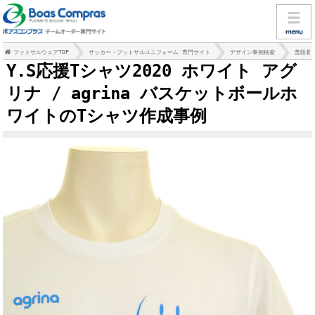
フットサルウェアTOP
サッカー・フットサルユニフォーム 専門サイト
デザイン事例検索
普段着
Y.S応援Tシャツ2020 ホワイト アグ
リナ / agrina バスケットボールホ
ワイトのTシャツ作成事例