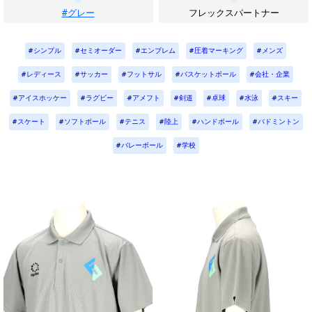
#グレー
フレックスパートナー
シンプル
セミオーダー
エンブレム
圧着マーキング
メンズ
レディース
サッカー
フットサル
バスケットボール
会社・企業
アイスホッケー
ラグビー
アメフト
剣道
卓球
水泳
スキー
スケート
ソフトボール
テニス
陸上
ハンドボール
バドミントン
バレーボール
学校