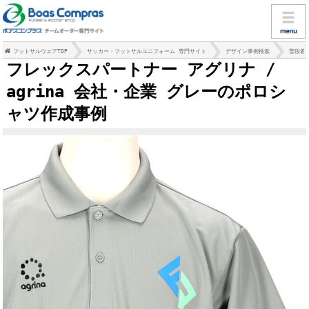
フットサルウェアTOP
サッカー・フットサルユニフォーム 専門サイト
デザイン事例検索
普段着
フレックスパートナー アグリナ /
agrina 会社・企業 グレーのポロシ
ャツ作成事例