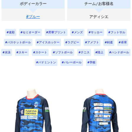
ボディーカラー
チーム/お客様名
#ブルー
アディシエ
迷彩
セミオーダー
昇華プリント
メンズ
サッカー
フットサル
バスケットボール
アイスホッケー
ラグビー
アメフト
剣道
卓球
水泳
スキー
スケート
ソフトボール
テニス
陸上
ハンドボール
バドミントン
バレーボール
学校