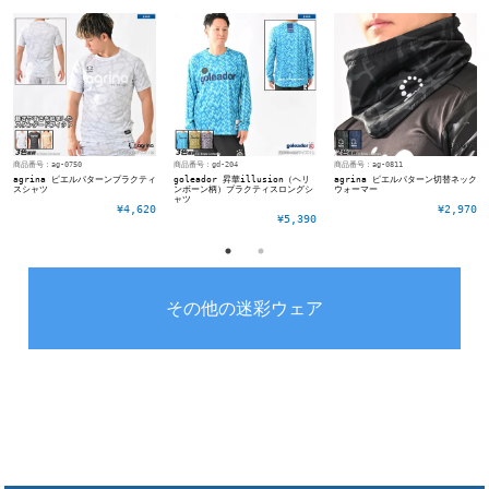
商品番号：ag-0750
商品番号：gd-204
商品番号：ag-0811
agrina ピエルパターンプラクティ
goleador 昇華illusion（ヘリ
agrina ピエルパターン切替ネック
スシャツ
ンボーン柄）プラクティスロングシ
ウォーマー
ャツ
¥4,620
¥2,970
¥5,390
その他の迷彩ウェア