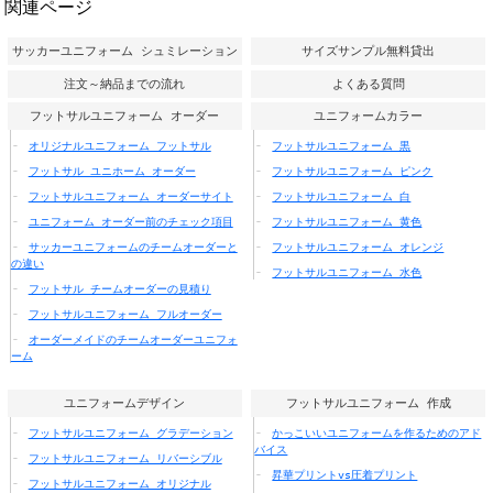
関連ページ
サッカーユニフォーム シュミレーション
サイズサンプル無料貸出
注文～納品までの流れ
よくある質問
フットサルユニフォーム オーダー
ユニフォームカラー
オリジナルユニフォーム フットサル
フットサルユニフォーム 黒
フットサル ユニホーム オーダー
フットサルユニフォーム ピンク
フットサルユニフォーム オーダーサイト
フットサルユニフォーム 白
ユニフォーム オーダー前のチェック項目
フットサルユニフォーム 黄色
サッカーユニフォームのチームオーダーと
フットサルユニフォーム オレンジ
の違い
フットサルユニフォーム 水色
フットサル チームオーダーの見積り
フットサルユニフォーム フルオーダー
オーダーメイドのチームオーダーユニフォ
ーム
ユニフォームデザイン
フットサルユニフォーム 作成
フットサルユニフォーム グラデーション
かっこいいユニフォームを作るためのアド
バイス
フットサルユニフォーム リバーシブル
昇華プリントvs圧着プリント
フットサルユニフォーム オリジナル