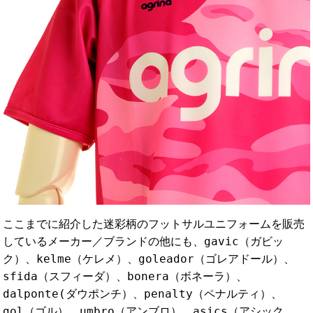
ここまでに紹介した迷彩柄のフットサルユニフォームを販売
しているメーカー／ブランドの他にも、gavic（ガビッ
ク）、kelme（ケレメ）、goleador（ゴレアドール）、
sfida（スフィーダ）、bonera（ボネーラ）、
dalponte(ダウポンチ）、penalty（ペナルティ）、
gol（ゴル）、umbro（アンブロ）、asics（アシック