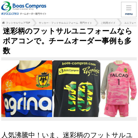
フットサルウェアTOP
サッカー・フットサルユニフォーム 専門サイト
ご利用ガイド
ユニフォー
迷彩柄のフットサルユニフォームなら
ボアコンで。チームオーダー事例も多
数
人気沸騰中！いま、迷彩柄のフットサルユ