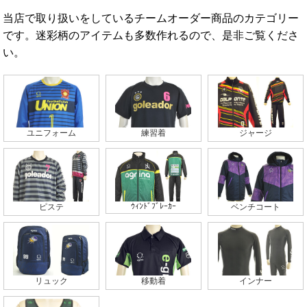
当店で取り扱いをしているチームオーダー商品のカテゴリー
です。迷彩柄のアイテムも多数作れるので、是非ご覧くださ
い。
ユニフォーム
練習着
ジャージ
ｳｨﾝﾄﾞﾌﾞﾚｰｶｰ
ピステ
ベンチコート
リュック
移動着
インナー