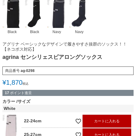
Black
Black
Navy
Navy
アグリナ ベーシックなデザインで履きやすさ抜群のソックス！！
【ネコポス対応】
agrina センシリェスビアロングソックス
商品番号
ag-0298
¥
1,870
税込
17
ポイント進呈
カラー
サイズ
White
22-24cm
カートに入れる
25-27cm
カートに入れる