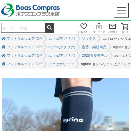
お気に入り
マイページ
お問合せ
カート
フットサルウェアTOP
agrina(アグリナ)
ソックス
agrina セン
フットサルウェアTOP
agrina(アグリナ)
定番・継続商品
agrina
フットサルウェアTOP
agrina(アグリナ)
2025春夏モデル
agrin
フットサルウェアTOP
アクセサリーetc
agrina センシリェスビアロン