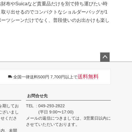
布やSuicaなど貴重品だけを別で持ち運びたい時
取り出せるのでコンパクトなショルダーバッグが1
ポーツシーンだけでなく、普段使いのお出かけも楽し
ペー
ジト
送料無料
全国一律送料500円 7,700円以上で
ップ
へ
お問合せ先
を期してお
TEL
049-293-2822
ございまし
(平日 9:00〜17:00)
らせくださ
メールの返信につきましては、3営業日以内に
させていただいております。
以内、未開