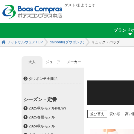
ゲスト 様 ようこそ
ブランド
フットサルウェアTOP
dalponte(ダウポンチ)
リュック・バッグ
大人
ジュニア
メーカー
ダウポンチ内 ページ移動
ダウポンチ全商品
シーズン・定番
2025秋冬モデル(NEW)
並び替え
安い順
高い
2025春夏モデル
2024秋冬モデル