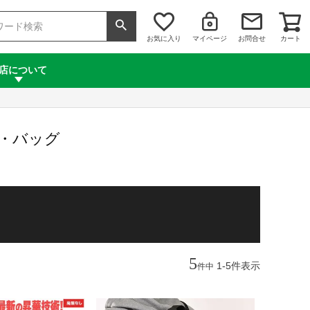
お気に入り
マイページ
お問合せ
カート
店について
ック・バッグ
5
1
-
5
件表示
件中