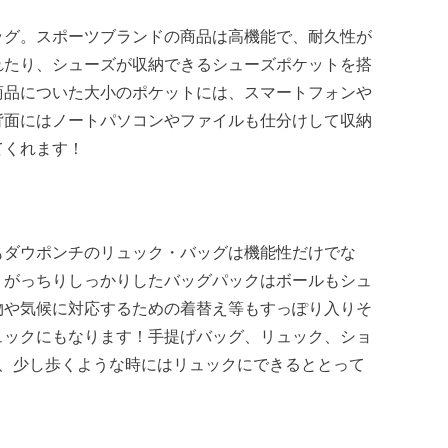
ッグ。スポーツブランドの商品は高機能で、耐久性が
れたり、シューズが収納できるシューズポケットを搭
商品についた大小のポケットには、スマートフォンや
背面にはノートパソコンやファイルも仕分けして収納
てくれます！
もダウポンチのリュック・バッグは機能性だけでな
！がっちりしっかりしたバッグパックはボールもシュ
物や気候に対応するための着替え等もすっぽり入りそ
ュックにもなります！手提げバッグ、リュック、ショ
、少し歩くような時にはリュックにできるととって