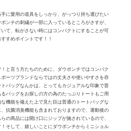
格手に愛用の道具をしっかり、がっつり持ち運びたい
ウポンチの刺繡が一部に入っているところがさすが、
ていて、転がさない時にはコンパクトにすることが可
おすすめポイントです！！
で！と言う方たちのために、ダウポンチではコンパク
スポーツブランドならではの丈夫さや使いやすさを存
ートバッグなんかは、とってもカジュアルな印象で普
あるバッグをお探しの方の為のたっぷりトートもご用
的な機能を備えた上で見た目は普通のトートバッグな
に、抗菌消臭機能も含まれておりますので、運動後の
ちらの商品には開け口にジップが施されているので、
す！そして、嬉しいことにダウポンチからミニショル