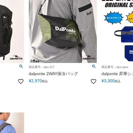
商品番号：dpz-117
商品番号：dpz-spsc
dalponte 2WAY保冷バッグ
dalponte 昇
¥
2,970
¥
3,300
税込
税込