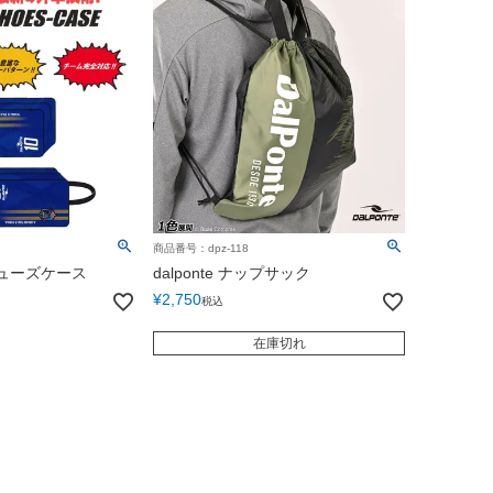
商品番号：dpz-118
華シューズケース
dalponte ナップサック
¥
2,750
税込
在庫切れ