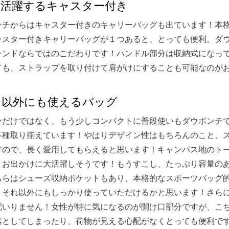
も活躍するキャスター付き
ンチからはキャスター付きのキャリーバッグも出ています！本
ャスター付きキャリーバッグが１つあると、とっても便利。ダ
ランドならではのこだわりです！ハンドル部分は収納式になっ
ても、ストラップを取り付けて肩がけにすることも可能なのが
ン以外にも使えるバッグ
ンだけではなく、もう少しコンパクトに普段使いもダウポンチ
各種取り揃えています！やはりデザイン性はもちろんのこと、
すので、長く愛用してもらえると思います！キャンパス地のト
、お出かけに大活躍しそうです！もうすこし、たっぷり容量の
ちらはシューズ収納ポケットもあり、本格的なスポーツバッグ
、それ以外にもしっかり使っていただけるかと思います！さら
配いりません！女性が特に気になるのが開け口部分ですが、こ
落としてしまったり、荷物が見える心配がなくとっても便利で