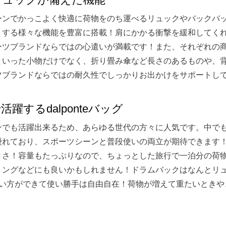
ーンでかっこよく快適に荷物をのち運べるリュックやバックバ
トする様々な機能を豊富に搭載！肩にかかる衝撃を緩和してく
ーツブランドならではの心遣いが満載です！また、それぞれの
といった小物だけでなく、折り畳み傘など長さのあるものや、
ツブランドならではの耐久性でしっかりお出かけをサポートし
躍するdalponteバッグ
ンでも活躍出来るため、あらゆる世代の方々に人気です。中で
優れており、スポーツシーンと普段使いの両立が期待できます
きさ！容量もたっぷりなので、ちょっとした旅行で一泊分の荷
リングなどにも良いかもしれません！ドラムバックはなんとリ
使い方ができて使い勝手は自由自在！荷物が増えて重たいときや