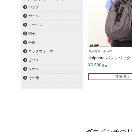
バッグ
ボール
ソックス
帽子
手袋
ネックウォーマー
商品番号：dpz-94
dalponte バックパック
ビブス
¥
6,600
税込
タオル
在庫切れ
その他
ダウポンチの