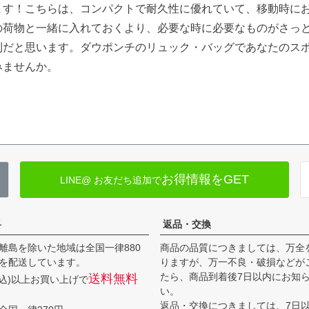
す！こちらは、コンパクトで耐久性に優れていて、移動時にお財
の荷物と一緒に入れておくより、必要な時に必要なものがさっと
利だと思います。ダウポンチのリュック・バッグであなたのス
みませんか。
お得情報をGET
LINE@ お友だち追加で
料
返品・交換
離島を除いた地域は全国一律880
商品の品質につきましては、万全
を配送しています。
りますが、万一不良・破損などが
たら、商品到着後7日以内にお知
送料無料
(税込)以上お買い上げで
い。
返品・交換につきましては、7日