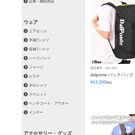
定番・継続商品
ウェア
上下セット
半袖Tシャツ
長袖Tシャツ
ハーフパンツ
ジャージ
商品番号：dpz-115
dalponte バックパック
ピステ
¥
13,200
税込
ポロシャツ
スウェット
ベンチコート・アウター
インナー
アクセサリー・グッズ