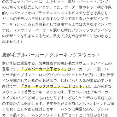
のスウェットパーカーは、上下セット、単品（パーカー・パンツ）
のどちらでも販売しています。また、ボーダー柄やドット柄が印象
的なスパッツィオのプラクティスシャツやピステなどとは異なり、
どちらのモデルも主張しすぎずシンプルで落ち着いたデザインで
す。そういった点も普段着として併用する上では大きなポイントで
すね。（スウェットパーカーを脱いだ時にプラシャツやプラパンツ
のデザインを引き立てるため、敢えて控えめなデザインなのかもし
れません！）
裏起毛プルパーカー／クルーネックスウェット
寒い季節に重宝する、防寒性抜群の裏起毛のスウェットアイテムの
登場です。
「プルパーカー上下セット」
はパーカーフード裏・パー
カー正面のプリント・ロングパンツのポケットの3か所に共通のデザ
インが施されているのがお洒落で、じわじわと人気が出始めている
商品です。
「クルーネックスウェット上下セット」
は、上が純粋な
スウェットで首元はクルーネックです。下のパンツはプルパーカー
タイプのパンツと同じものとなります。どちらのモデルも裏起毛な
ので暖かさは保証します。冬本番を迎える前にどちらか1セットは揃
えておくことを強く推奨します！ パンツは共通なので、プルパー
カー単品＋クルーネックスウェット上下セットという組み合わせ