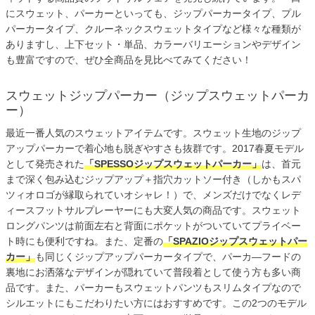
にスウェット、パーカーといっても、ジップパーカータイプ、プル
パーカータイプ、クルーネックスウェットタイプなど様々な種類が
ありますし、上下セット・単品、カラーバリエーションやデザイン
も豊富ですので、ぜひ全商品を見比べてみてください！
スウェットジップパーカー（ジップスウェットパーカ
ー）
最近一番人気のスウェットアイテムです。スウェット生地のジップ
アップパーカーで着心地も脱ぎやすさも抜群です。2017春夏モデル
として発売された
「SPESSOジップスウェットパーカー」
は、首元
まで深く包み込むジップアップ＋指穴カットソー付き（しかもスパ
ツィオロゴが縁取られていオシャレ！）で、メンズだけでなくレデ
ィースフットサルプレーヤーにも大変人気の商品です。スウェット
ロングパンツは前面左右と背面にポケットがついていてプライベー
ト時にも便利ですね。また、定番の
「SPAZIOジップスウェットパー
カー」
も同じくジップアップパーカータイプで、パーカ―フードの
裏地にお洒落なデザインが隠れていて普段着として使う方も多い商
品です。また、パーカーもスウェットパンツもスリムタイプなので
シルエットにもこだわりたい方にはおすすめです。この2つのモデル