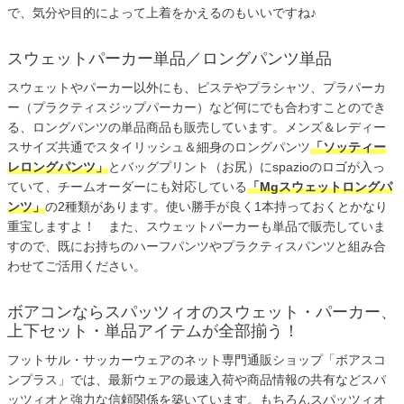
で、気分や目的によって上着をかえるのもいいですね♪
スウェットパーカー単品／ロングパンツ単品
スウェットやパーカー以外にも、ピステやプラシャツ、プラパーカ
ー（プラクティスジップパーカー）など何にでも合わすことのでき
る、ロングパンツの単品商品も販売しています。メンズ＆レディー
スサイズ共通でスタイリッシュ＆細身のロングパンツ
「ソッティー
レロングパンツ」
とバッグプリント（お尻）にspazioのロゴが入っ
ていて、チームオーダーにも対応している
「Mgスウェットロングパ
ンツ」
の2種類があります。使い勝手が良く1本持っておくとかなり
重宝しますよ！ また、スウェットパーカーも単品で販売していま
すので、既にお持ちのハーフパンツやプラクティスパンツと組み合
わせてご活用ください。
ボアコンならスパッツィオのスウェット・パーカー、
上下セット・単品アイテムが全部揃う！
フットサル・サッカーウェアのネット専門通販ショップ「ボアスコ
ンプラス」では、最新ウェアの最速入荷や商品情報の共有などスパ
ッツィオと強力な信頼関係を築いています。もちろんスパッツィオ