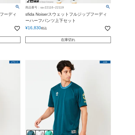
商品番号：sa-22116--22119
ップフーディ
sfida Noiserスウェットフルジップフーディ
ーハーフパンツ上下セット
¥
16,830
税込
在庫切れ