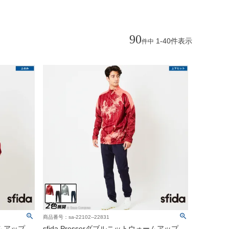
90
1
-
40
件表示
件中
商品番号：sa-22102--22831
ームアップ
sfida Presserダブルニットウォームアップ