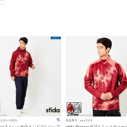
101--22831
商品番号：sa-22102
Presserストレッチウインドフルジップ
sfida Presserダブルニットウォ