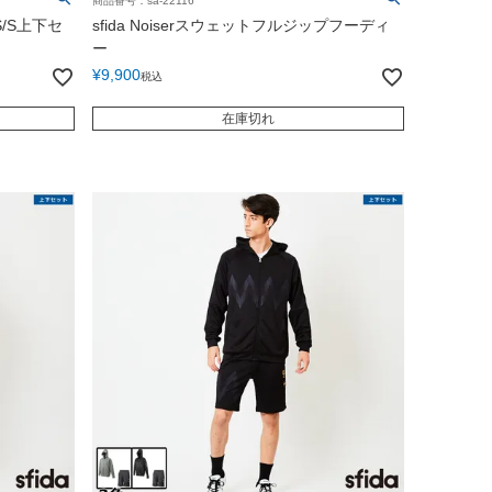
商品番号：sa-22116
S/S上下セ
sfida Noiserスウェットフルジップフーディ
ー
¥
9,900
税込
在庫切れ