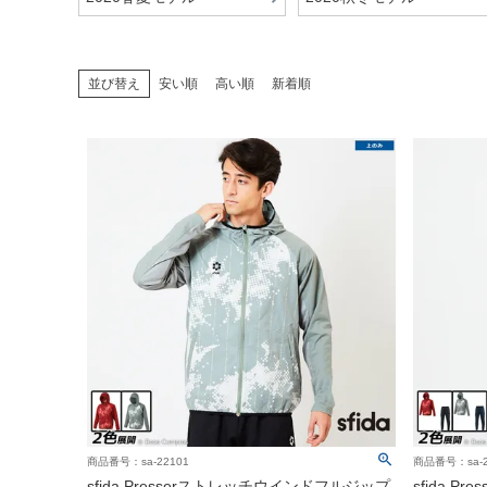
並び替え
安い順
高い順
新着順
商品番号：sa-22101
商品番号：sa-22
sfida Presserストレッチウインドフルジップ
sfida 