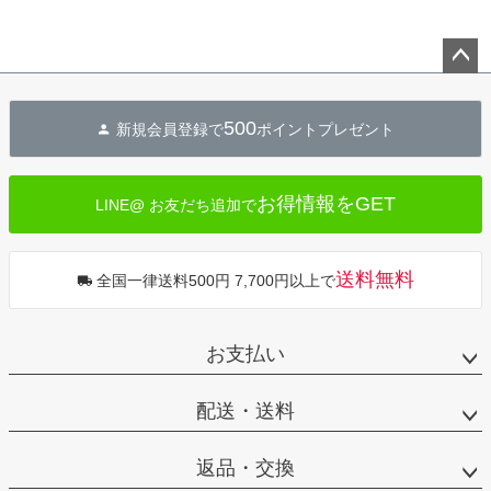
カテゴリー
ペー
ジト
500
新規会員登録で
ポイントプレゼント
ップ
へ
価格
お得情報をGET
LINE@ お友だち追加で
在庫無し商品
在庫なし商品を表示
送料無料
全国一律送料500円 7,700円以上で
サイズ
70cm
80cm
100cm
お支払い
110cm
120cm
130cm
140cm
150cm
160cm
配送・送料
SS
S
M
L
XL/LL/O
3L/XO
返品・交換
4L
5L