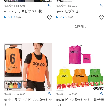
商品番号：ag-0205
商品番号：ga-9110
agrina ナラネビブス10枚
gavic ビブスセット
¥
18,150
¥
10,780
税込
税込
在庫切れ
商品番号：ag-0490
商品番号：ga-9106
agrina ラフィカビブス10枚セッ
gavic ビブス5枚セット（番号無
ト
し）