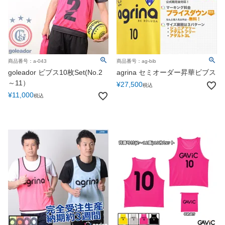
商品番号：a-043
商品番号：ag-bib
goleador ビブス10枚Set(No.2
agrina セミオーダー昇華ビブス
～11）
¥
27,500
税込
¥
11,000
税込