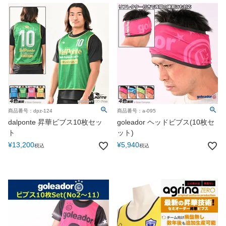
商品番号：dpz-124
商品番号：a-095
dalponte 昇華ビブス10枚セッ
goleador ヘッドビブス(10枚セ
ト
ット)
¥
13,200
¥
5,940
税込
税込