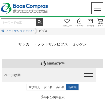
お気に入り
マイページ
お問合せ
カート
フットサルウェアTOP
ビブス
サッカー・フットサル ビブス・ゼッケン
ページ移動
並び替え
安い順
高い順
新着順
9
1
-
9
件表示
件中