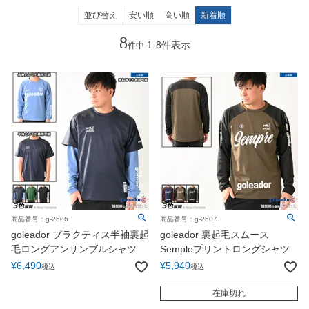
並び替え
安い順
高い順
新着順
8
1
-
8
件表示
件中
商品番号：g-2606
商品番号：g-2607
goleador プラクティス半袖裏起
goleador 裏起毛スムース
毛ロングアンサンブルシャツ
Sempleプリントロングシャツ
¥
6,490
¥
5,940
税込
税込
在庫切れ