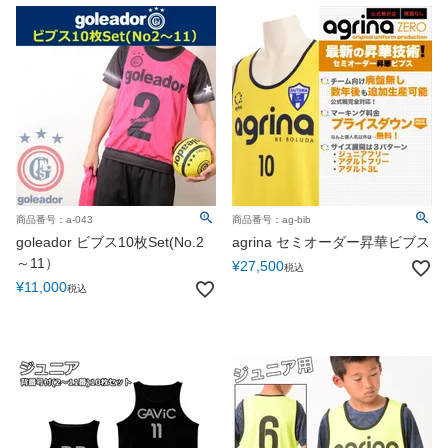
商品番号：a-043
商品番号：ag-bib
goleador ビブス10枚Set(No.2
agrina セミオーダー昇華ビブス
～11）
¥
27,500
税込
¥
11,000
税込