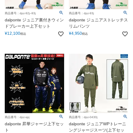
商品番号：dpz-92j--93j
商品番号：dpz-93j
dalponte ジュニア裏付きウィン
dalponte ジュニアストレッチス
ドブレーカー上下セット
リムパンツ
¥
12,100
¥
4,950
税込
税込
商品番号：dpz-spj
商品番号：dpz-0430j
dalponte 昇華ジャージ上下セッ
dalponte ジュニアWPトレーニ
ト
ングジャージスーツ(上下セッ