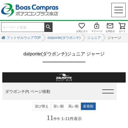
お気に入り
マイページ
お問合せ
カート
フットサルウェアTOP
dalponte(ダウポンチ)
ジュニア
ジャージ
dalponte(ダウポンチ)ジュニア ジャージ
ダウポンチ内 ページ移動
並び替え
安い順
高い順
新着順
11
1
-
11
件表示
件中