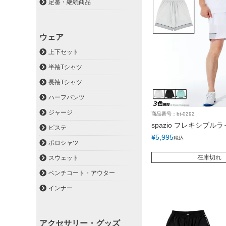
定番・継続商品
ウェア
上下セット
半袖Tシャツ
長袖Tシャツ
ハーフパンツ
ジャージ
商品番号：bt-0292
spazio フレキシブル
ピステ
¥
5,995
税込
ポロシャツ
在庫切れ
スウェット
ベンチコート・アウター
インナー
アクセサリー・グッズ