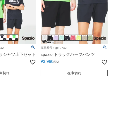
42
商品番号：ge-0742
zioプラシャツ上下セット
spazio トラックハーフパンツ
¥
3,960
税込
庫切れ
在庫切れ