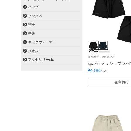
バッグ
ソックス
帽子
手袋
ネックウォーマー
タオル
商品番号：ge-1023
アクセサリーetc
spazio メッシュプラパ
¥
4,180
税込
在庫切れ