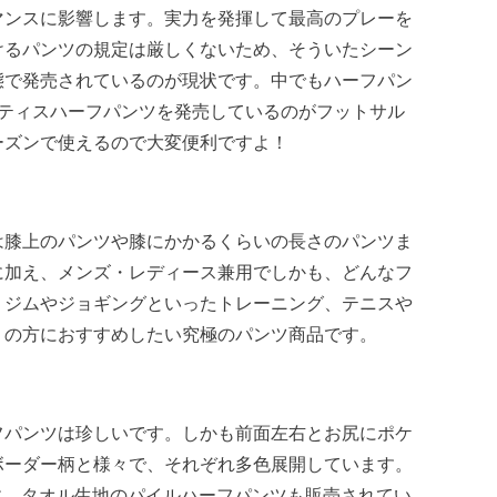
マンスに影響します。実力を発揮して最高のプレーを
けるパンツの規定は厳しくないため、そういたシーン
態で発売されているのが現状です。中でもハーフパン
ティスハーフパンツを発売しているのがフットサル
ーズンで使えるので大変便利ですよ！
は膝上のパンツや膝にかかるくらいの長さのパンツま
に加え、メンズ・レディース兼用でしかも、どんなフ
。ジムやジョギングといったトレーニング、テニスや
くの方におすすめしたい究極のパンツ商品です。
フパンツは珍しいです。しかも前面左右とお尻にポケ
ボーダー柄と様々で、それぞれ多色展開しています。
に、タオル生地のパイルハーフパンツも販売されてい