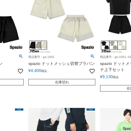
商品番号：ge-1002
商品番号：ge-1001--10
ン
spazio ドットメッシュ切替プラパン
spazio ドッ
テ上下セット
¥
4,400
税込
¥
9,130
税込
在庫切れ
在