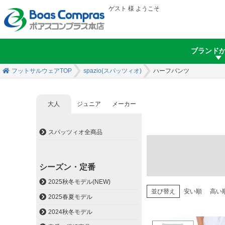
ゲスト 様 ようこそ
ブランド
フットサルウェアTOP
spazio(スパッツィオ)
ハーフパンツ
大人
ジュニア
メーカー
スパッツィオ内 ページ移動
スパッツィオ全商品
シーズン・定番
2025秋冬モデル(NEW)
並び替え
安い順
高い
2025春夏モデル
2024秋冬モデル