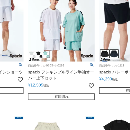
商品番号：tp-0655--bt0292
商品番号：ge-1113
ラインショーツ
spazio フレキシブルライン半袖オー
spazio バレ
バー上下セット
¥
4,290
税込
¥
12,595
税込
在
在庫切れ