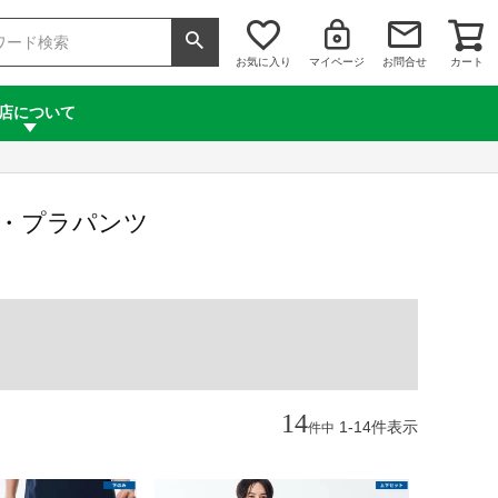
お気に入り
マイページ
お問合せ
カート
店について
ンツ・プラパンツ
14
1
-
14
件表示
件中