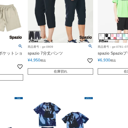
商品番号：ge-0809
商品番号：ge-0781--07
チポケットショ
spazio 7分丈パンツ
spazio Spa
¥
4,950
¥
6,930
税込
税込
在庫切れ
在