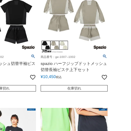
02
商品番号：ge-1007--1002
トメッシュ切替半袖ピス
spazio ハーフジップドットメッシュ
切替長袖ピステ上下セット
¥
10,450
税込
庫切れ
在庫切れ