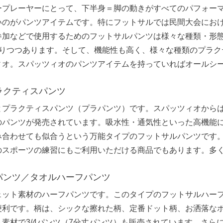
ープレーヤーにとって、下半身＝脚の動きがすべてのパフォー
いのがパンツアイテムです。特にフットサルでは民間大会にお
参加などで使用するためのフットサルパンツは様々な種類・形
なりつつあります。そして、機能性も高く、様々な種類のプラク
ィオ。スパッツィオのパンツアイテムを持っていればオールシ
ラクティスパンツ
とプラクティスパンツ（プラパンツ）です。スパッツィオから
のパンツが発売されています。吸水性・通気性といった高機能
み合わせても似合うという万能タイプのフットサルパンツです
のスポーツの練習にもご利用いただける商品でもあります。多
パンツ／タオルハーフパンツ
ェット素材のハーフパンツです。このタイプのフットサルハー
便利です。柄は、シックな擦れた柄、定番ドット柄、お洒落な
素材で3/4パンツ（7分丈パンツ）も販売されています。さら