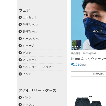
ウェア
上下セット
半袖Tシャツ
長袖Tシャツ
ハーフパンツ
ジャージ
ピステ
商品番号：9051wj5001
kelme ネックウォーマ
スウェット
¥
1,320
税込
ベンチコート・アウター
在庫切れ
インナー
アクセサリー・グッズ
バッグ
ソックス