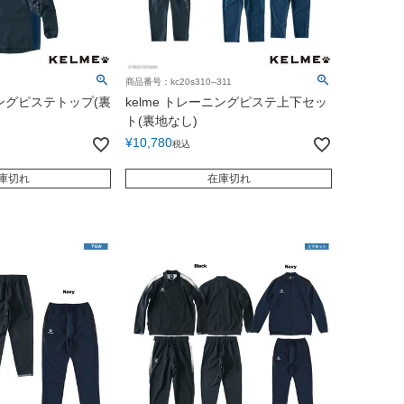
商品番号：kc20s310--311
ニングピステトップ(裏
kelme トレーニングピステ上下セッ
ト(裏地なし)
¥
10,780
税込
庫切れ
在庫切れ