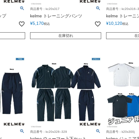
商品番号：kc20s317
商品番号：kc20s316--3
ップ
kelme トレーニングパンツ
kelme トレー
¥
5,170
¥
10,120
税込
税込
在庫切れ
在
商品番号：kc20s328--329
商品番号：k20s300j
ツ
kelme ウォーマー上下セット
kelme ジュニ