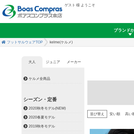
ゲスト 様 ようこそ
ブランド
フットサルウェアTOP
kelme(ケルメ)
大人
ジュニア
メーカー
ケルメ内 ページ移動
ケルメ全商品
シーズン・定番
2020秋冬モデル(NEW)
並び替え
安い順
高い
2020春夏モデル
2019秋冬モデル