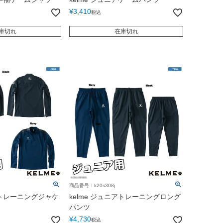
¥
3,410
税込
庫切れ
在庫切れ
商品番号：k20s308j
ニアトレーニングジャケ
kelme ジュニアトレーニングロング
パンツ
¥
4,730
税込