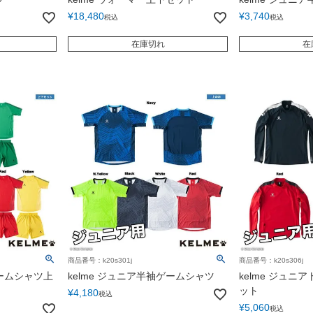
¥
18,480
¥
3,740
税込
税込
在庫切れ
在
商品番号：k20s301j
商品番号：k20s306j
ゲームシャツ上
kelme ジュニア半袖ゲームシャツ
kelme ジュ
ット
¥
4,180
税込
¥
5,060
税込