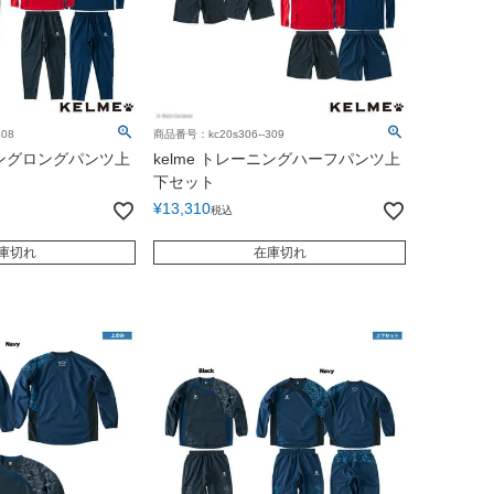
08
商品番号：kc20s306--309
ーニングロングパンツ上
kelme トレーニングハーフパンツ上
下セット
¥
13,310
税込
庫切れ
在庫切れ