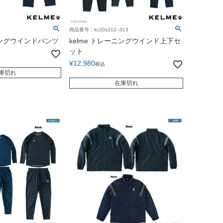
商品番号：kc20s312--313
ーニングウインドパンツ
kelme トレーニングウインド上下セ
ット
¥
12,980
税込
庫切れ
在庫切れ