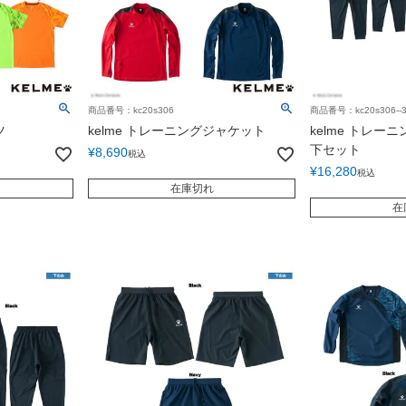
商品番号：kc20s306
商品番号：kc20s306--3
ツ
kelme トレーニングジャケット
kelme トレ
下セット
¥
8,690
税込
¥
16,280
税込
在庫切れ
在