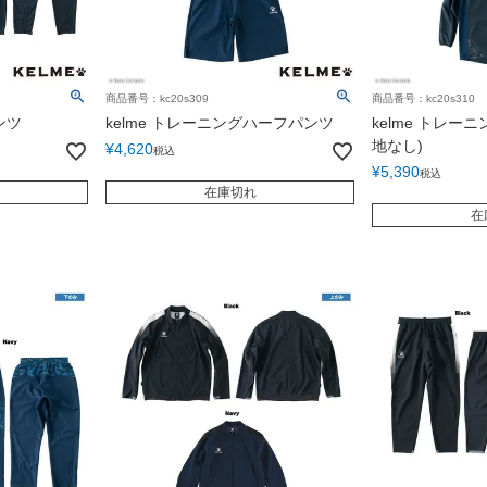
商品番号：kc20s309
商品番号：kc20s310
ンツ
kelme トレーニングハーフパンツ
kelme トレー
地なし)
¥
4,620
税込
¥
5,390
税込
在庫切れ
在