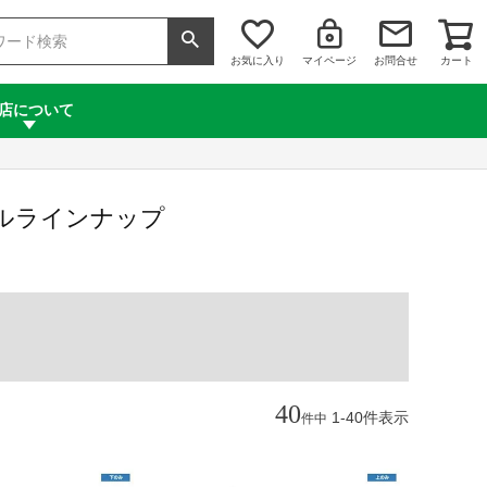
お気に入り
マイページ
お問合せ
カート
店について
フルラインナップ
40
1
-
40
件表示
件中