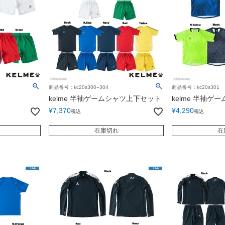
商品番号：kc20s300--304
商品番号：kc20s301
kelme 半袖ゲームシャツ上下セット
kelme 半袖ゲ
¥
7,370
¥
4,290
税込
税込
在庫切れ
在