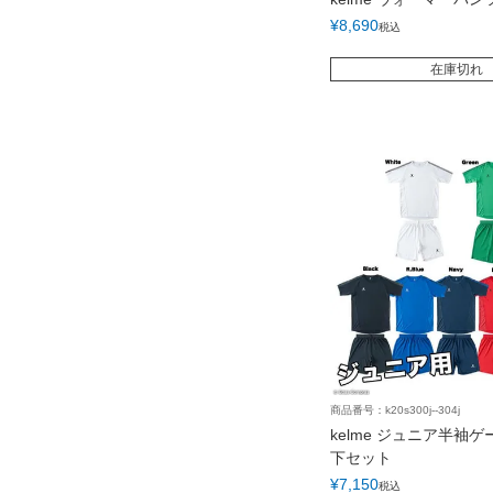
¥
8,690
税込
在庫切れ
商品番号：k20s300j--304j
kelme ジュニア半袖
下セット
¥
7,150
税込