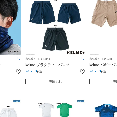
商品番号：kc20s314
商品番号：kl20s030
ー
kelme プラクティスパンツ
kelme バギーパ
¥
4,290
¥
4,290
税込
税込
在庫切れ
在