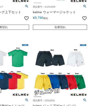
17
商品番号：kc20s328
ニング上下セット
kelme ウォーマージャケット
¥
9,790
税込
庫切れ
在庫切れ
商品番号：k20s304j
ア半袖ゲームシャツ
kelme ジュニアゲームパンツ