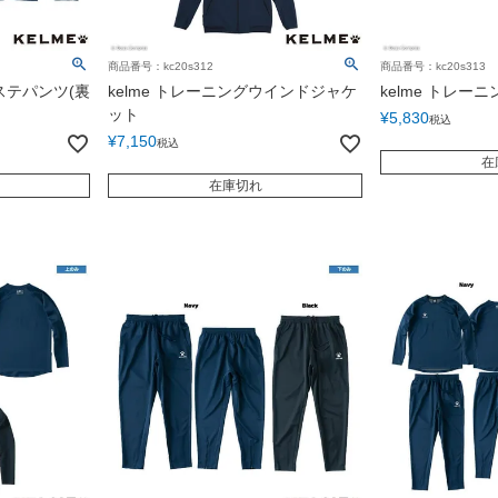
商品番号：kc20s312
商品番号：kc20s313
ピステパンツ(裏
kelme トレーニングウインドジャケ
kelme トレ
ット
¥
5,830
税込
¥
7,150
税込
在
在庫切れ