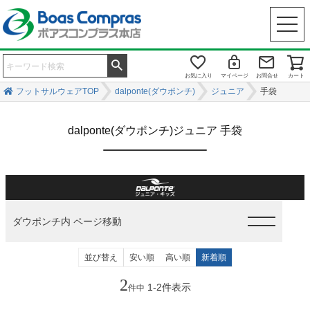
お気に入り
マイページ
お問合せ
カート
フットサルウェアTOP
dalponte(ダウポンチ)
ジュニア
手袋
dalponte(ダウポンチ)ジュニア 手袋
ダウポンチ内 ページ移動
並び替え
安い順
高い順
新着順
2
1
-
2
件表示
件中