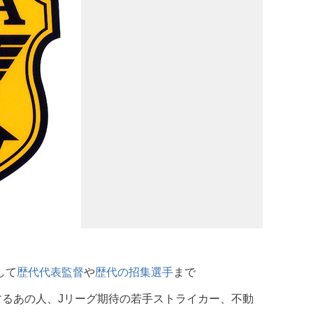
して
歴代代表監督
や
歴代の招集選手
まで
るあの人、Jリーグ期待の若手ストライカー、不動