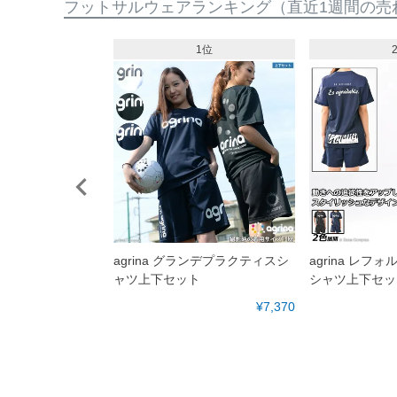
フットサルウェアランキング
（直近1週間の売
10位
1位
スペヒスモトレーニン
agrina グランデプラクティスシ
agrina レフ
ャツ上下セット
シャツ上下セッ
¥3,520
¥7,370