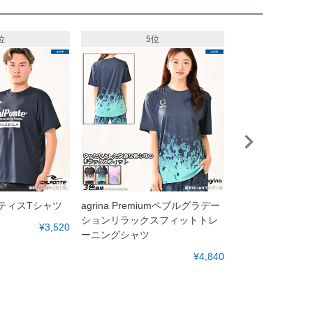
位
5位
6
ラクティスTシャツ
agrina Premiumペブルグラデー
goleador プ
ションリラックスフィットトレ
下セット
¥3,520
ーニングシャツ
¥4,840