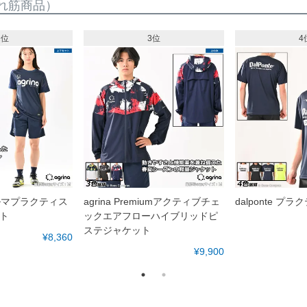
れ筋商品）
2位
3位
4
ォルマプラクティス
agrina Premiumアクティブチェ
dalponte プ
ト
ックエアフローハイブリッドピ
ステジャケット
¥8,360
¥9,900