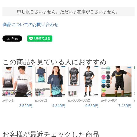
申し訳ございません。ただいま在庫がございません。
商品についてのお問い合わせ
この商品を見ている人におすすめ
g-440-1
ag-0752
ag-0850--0852
g-440--864
a
3,520円
4,840円
9,680円
7,480円
お客様が最近チェックした商品