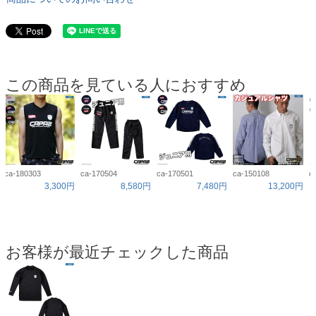
この商品を見ている人におすすめ
ca-180303
ca-170504
ca-170501
ca-150108
c
3,300円
8,580円
7,480円
13,200円
お客様が最近チェックした商品