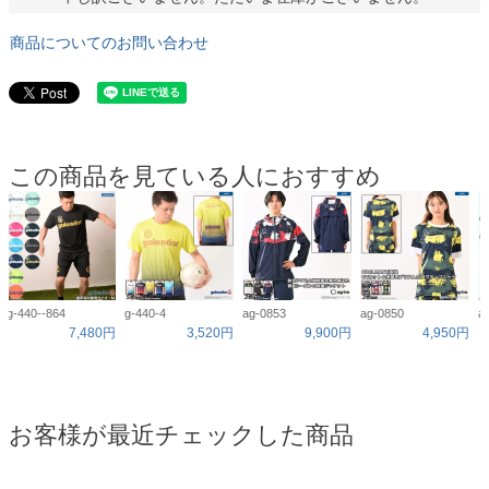
商品についてのお問い合わせ
この商品を見ている人におすすめ
g-440--864
g-440-4
ag-0853
ag-0850
a
7,480円
3,520円
9,900円
4,950円
お客様が最近チェックした商品